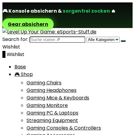
🎮
Konsole absichern
&
sorgenfrei zocken
🔥
Gear absichern
Search for:
Wishlist
0
Wishlist
Base
🎮 Shop
Gaming Chairs
Gaming Headphones
Gaming Mice & Keyboards
Gaming Monitore
Gaming PC & Laptops
Streaming Equipment
Gaming Consoles & Controllers