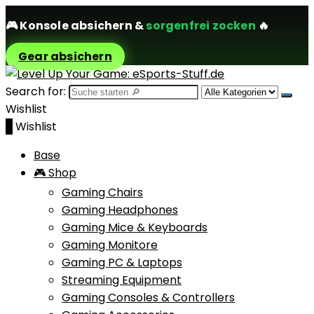
🎮
Konsole absichern
&
sorgenfrei zocken
🔥
Gear absichern
Search for:
Wishlist
0
Wishlist
Base
🎮 Shop
Gaming Chairs
Gaming Headphones
Gaming Mice & Keyboards
Gaming Monitore
Gaming PC & Laptops
Streaming Equipment
Gaming Consoles & Controllers