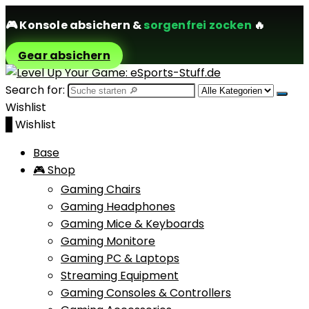
🎮
Konsole absichern
&
sorgenfrei zocken
🔥
Gear absichern
Search for:
Wishlist
0
Wishlist
Base
🎮 Shop
Gaming Chairs
Gaming Headphones
Gaming Mice & Keyboards
Gaming Monitore
Gaming PC & Laptops
Streaming Equipment
Gaming Consoles & Controllers