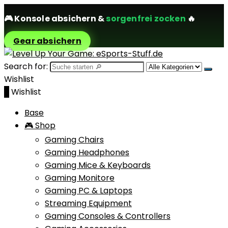
🎮
Konsole absichern
&
sorgenfrei zocken
🔥
Gear absichern
Search for:
Wishlist
0
Wishlist
Base
🎮 Shop
Gaming Chairs
Gaming Headphones
Gaming Mice & Keyboards
Gaming Monitore
Gaming PC & Laptops
Streaming Equipment
Gaming Consoles & Controllers