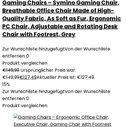
Gaming Chairs – Symino Gaming Chair,
Breathable Office Chair Made of High-
Quality Fabric, As Soft as Fur, Ergonomic
PC Chair, Adjustable and Rotating Desk
Chair with Footrest, Grey
Zur Wunschliste hinzugefügt
Von der Wunschliste
entfernen
0
Produkt vergleichen
€
149,99
Ursprünglicher Preis war:
€149,99
€
127,49
Aktueller Preis ist: €127,49.
15%
Zur Wunschliste hinzugefügt
Von der Wunschliste
entfernen
0
Produkt vergleichen