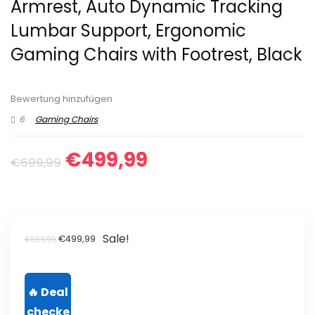
Armrest, Auto Dynamic Tracking
Lumbar Support, Ergonomic
Gaming Chairs with Footrest, Black
Bewertung hinzufügen
6
Gaming Chairs
Ursprünglicher
Aktueller
€
499,99
€
699,99
Preis
Preis
war:
ist:
€699,99
€499,99.
Sale!
Ursprünglicher
Aktueller
€
499,99
€
699,99
Preis
Preis
war:
ist:
€699,99
€499,99.