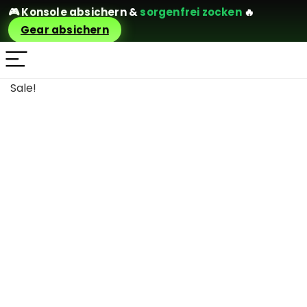
🎮
Konsole absichern
&
sorgenfrei zocken
🔥
Gear absichern
Sale!