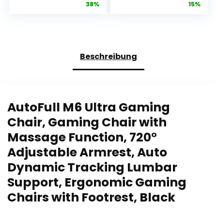
Preis
Preis
Preis
Prei
38%
15%
Office Chair
Breathable
war:
ist:
war:
ist:
Massage
Office Chair
€149,99
€93,49.
€149,99
€12
Gaming Chair
Made of High-
Ergonomic
Quality Fabric,
Gamer Chair
As Soft as Fur,
with Footrest
Ergonomic PC
Beschreibung
Headrest
Chair,
Massage
Adjustable
Lumbar
and Rotating
Cushion
Desk Chair
Padded
with Footrest,
AutoFull M6 Ultra Gaming
Gaming Chair
Grey
Chair, Gaming Chair with
Swivel Chair
White
Massage Function, 720°
Adjustable Armrest, Auto
Dynamic Tracking Lumbar
Support, Ergonomic Gaming
Chairs with Footrest, Black