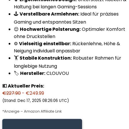
Haltung bei langen Gaming-Sessions
🕹️
Verstellbare Armlehnen:
Ideal für präzises
Gaming und entspanntes Sitzen
😌
Hochwertige Polsterung:
Optimaler Komfort
ohne Druckstellen
⚙️
Vielseitig einstellbar:
Rückenlehne, Höhe &
Neigung individuell anpassbar
🏋️
Stabile Konstruktion:
Robuster Rahmen für
langlebige Nutzung
🏷️
Hersteller:
CLOUVOU
💶 Aktueller Preis:
€227.90
- €249.99
(Stand: Dec 17, 2025 08:26:06 UTC)
*Anzeige – Amazon Affiliate Link