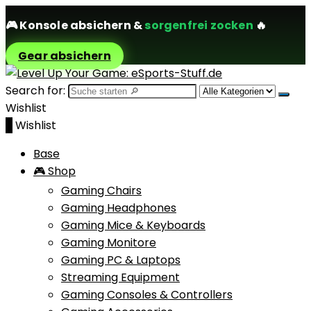
🎮
Konsole absichern
&
sorgenfrei zocken
🔥
Gear absichern
Search for:
Wishlist
0
Wishlist
Base
🎮 Shop
Gaming Chairs
Gaming Headphones
Gaming Mice & Keyboards
Gaming Monitore
Gaming PC & Laptops
Streaming Equipment
Gaming Consoles & Controllers