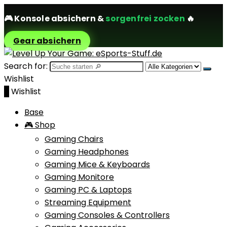
🎮
Konsole absichern
&
sorgenfrei zocken
🔥
Gear absichern
Search for:
Wishlist
0
Wishlist
Base
🎮 Shop
Gaming Chairs
Gaming Headphones
Gaming Mice & Keyboards
Gaming Monitore
Gaming PC & Laptops
Streaming Equipment
Gaming Consoles & Controllers