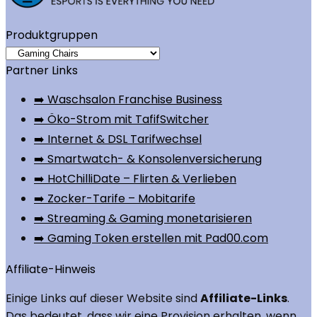
Produktgruppen
Partner Links
➡️ Waschsalon Franchise Business
➡️ Öko-Strom mit TafifSwitcher
➡️ Internet & DSL Tarifwechsel
➡️ Smartwatch- & Konsolenversicherung
➡️ HotChilliDate – Flirten & Verlieben
➡️ Zocker-Tarife – Mobitarife
➡️ Streaming & Gaming monetarisieren
➡️ Gaming Token erstellen mit Pad00.com
Affiliate-Hinweis
Einige Links auf dieser Website sind
Affiliate-Links
.
Das bedeutet, dass wir eine Provision erhalten, wenn