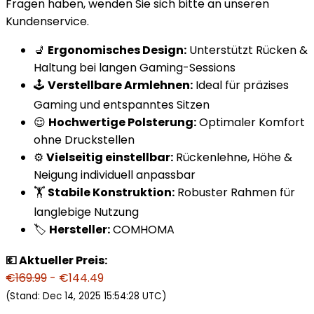
Fragen haben, wenden Sie sich bitte an unseren
Kundenservice.
💺
Ergonomisches Design:
Unterstützt Rücken &
Haltung bei langen Gaming-Sessions
🕹️
Verstellbare Armlehnen:
Ideal für präzises
Gaming und entspanntes Sitzen
😌
Hochwertige Polsterung:
Optimaler Komfort
ohne Druckstellen
⚙️
Vielseitig einstellbar:
Rückenlehne, Höhe &
Neigung individuell anpassbar
🏋️
Stabile Konstruktion:
Robuster Rahmen für
langlebige Nutzung
🏷️
Hersteller:
COMHOMA
💶 Aktueller Preis:
€169.99
- €144.49
(Stand: Dec 14, 2025 15:54:28 UTC)