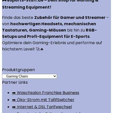
🎮 eSports-Stuff.de – Dein Shop für Gaming &
Streaming Equipment!
Finde das beste
Zubehör für Gamer und Streamer
–
von
hochwertigen Headsets, mechanischen
Tastaturen, Gaming-Mäusen
bis hin zu
RGB-
Setups und Profi-Equipment für E-Sports
.
Optimiere dein Gaming-Erlebnis und performe auf
höchstem Level! 🚀🔥
Produktgruppen
Partner Links
➡️ Waschsalon Franchise Business
➡️ Öko-Strom mit TafifSwitcher
➡️ Internet & DSL Tarifwechsel