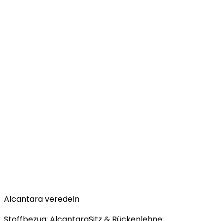
Alcantara veredeln
Stoffbezug: AlcantaraSitz & Rückenlehne: