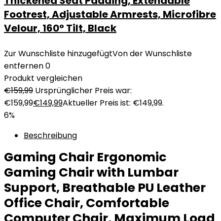
Thickened Seat Padding, Extendable
Footrest, Adjustable Armrests, Microfibre
Velour, 160° Tilt, Black
Zur Wunschliste hinzugefügt
Von der Wunschliste
entfernen
0
Produkt vergleichen
€
159,99
Ursprünglicher Preis war:
€159,99
€
149,99
Aktueller Preis ist: €149,99.
6%
Beschreibung
Gaming Chair Ergonomic
Gaming Chair with Lumbar
Support, Breathable PU Leather
Office Chair, Comfortable
Computer Chair, Maximum Load