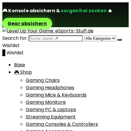
🎮
Konsole absichern
&
sorgenfrei zocken
🔥
Gear absichern
Search for:
Wishlist
0
Wishlist
Base
🎮 Shop
Gaming Chairs
Gaming Headphones
Gaming Mice & Keyboards
Gaming Monitore
Gaming PC & Laptops
Streaming Equipment
Gaming Consoles & Controllers