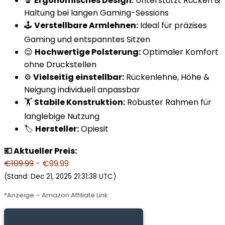
💺
Ergonomisches Design:
Unterstützt Rücken &
Haltung bei langen Gaming-Sessions
🕹️
Verstellbare Armlehnen:
Ideal für präzises
Gaming und entspanntes Sitzen
😌
Hochwertige Polsterung:
Optimaler Komfort
ohne Druckstellen
⚙️
Vielseitig einstellbar:
Rückenlehne, Höhe &
Neigung individuell anpassbar
🏋️
Stabile Konstruktion:
Robuster Rahmen für
langlebige Nutzung
🏷️
Hersteller:
Opiesit
💶 Aktueller Preis:
€109.99
- €99.99
(Stand: Dec 21, 2025 21:31:38 UTC)
*Anzeige – Amazon Affiliate Link