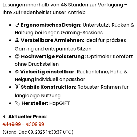
Lösungen innerhalb von 48 Stunden zur Verfügung –
Ihre Zufriedenheit ist unser Antrieb.
💺
Ergonomisches Design:
Unterstützt Rücken &
Haltung bei langen Gaming-Sessions
🕹️
Verstellbare Armlehnen:
Ideal für präzises
Gaming und entspanntes Sitzen
😌
Hochwertige Polsterung:
Optimaler Komfort
ohne Druckstellen
⚙️
Vielseitig einstellbar:
Rückenlehne, Höhe &
Neigung individuell anpassbar
🏋️
Stabile Konstruktion:
Robuster Rahmen für
langlebige Nutzung
🏷️
Hersteller:
HapGIFTㅤ
💶 Aktueller Preis:
€149.99
- €109.99
(Stand: Dec 09, 2025 14:33:37 UTC)