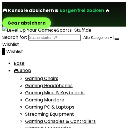
🎮
Konsole absichern
&
sorgenfrei zocken
🔥
Gear absichern
Search for:
Wishlist
0
Wishlist
Base
🎮 Shop
Gaming Chairs
Gaming Headphones
Gaming Mice & Keyboards
Gaming Monitore
Gaming PC & Laptops
Streaming Equipment
Gaming Consoles & Controllers