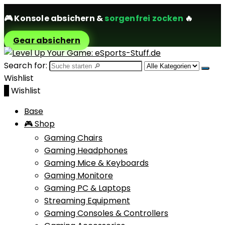
🎮
Konsole absichern
&
sorgenfrei zocken
🔥
Gear absichern
Search for:
Wishlist
0
Wishlist
Base
🎮 Shop
Gaming Chairs
Gaming Headphones
Gaming Mice & Keyboards
Gaming Monitore
Gaming PC & Laptops
Streaming Equipment
Gaming Consoles & Controllers