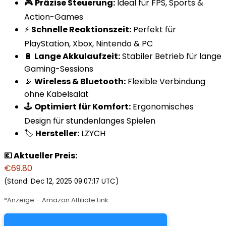
🎮
Präzise Steuerung:
Ideal für FPS, Sports &
Action-Games
⚡
Schnelle Reaktionszeit:
Perfekt für
PlayStation, Xbox, Nintendo & PC
🔋
Lange Akkulaufzeit:
Stabiler Betrieb für lange
Gaming-Sessions
📡
Wireless & Bluetooth:
Flexible Verbindung
ohne Kabelsalat
🕹️
Optimiert für Komfort:
Ergonomisches
Design für stundenlanges Spielen
🏷️
Hersteller:
LZYCH
💶 Aktueller Preis:
€69.80
(Stand: Dec 12, 2025 09:07:17 UTC)
*Anzeige – Amazon Affiliate Link