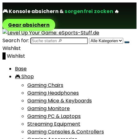
🎮
Konsole absichern
&
sorgenfrei zocken
🔥
Gear absichern
Search for:
Wishlist
0
Wishlist
Base
🎮 Shop
Gaming Chairs
Gaming Headphones
Gaming Mice & Keyboards
Gaming Monitore
Gaming PC & Laptops
Streaming Equipment
Gaming Consoles & Controllers