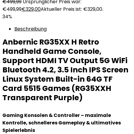
€
499,99
Ursprünglicher Preis war:
€499,99
€
329,00
Aktueller Preis ist: €329,00.
34%
Beschreibung
Anbernic RG35XX H Retro
Handheld Game Console,
Support HDMI TV Output 5G WiFi
Bluetooth 4.2, 3.5 Inch IPS Screen
Linux System Built-in 64G TF
Card 5515 Games (RG35XXH
Transparent Purple)
Gaming Konsolen & Controller – maximale
Kontrolle, schnelleres Gameplay & ultimatives
Spielerlebnis