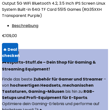
Output 5G WiFi Bluetooth 4.2, 3.5 Inch IPS Screen Linux
System Built-in 64G TF Card 5515 Games (RG35XXH
Transparent Purple)
Beschreibung
€
109,00
Über uns
🎮 eSports-Stuff.de – Dein Shop für Gaming &
Streaming Equipment!
Finde das beste
Zubehör für Gamer und Streamer
–
von
hochwertigen Headsets, mechanischen
Tastaturen, Gaming-Mäusen
bis hin zu
RGB-
Setups und Profi-Equipment für E-Sports
.
Optimiere dein Gaming-Erlebnis und performe auf
höchstem Level! 🚀🔥