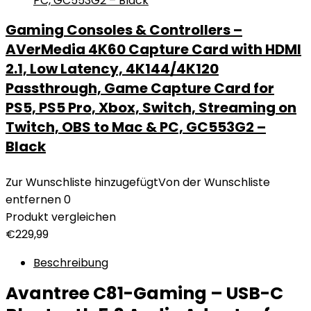
Gaming Consoles & Controllers –
AVerMedia 4K60 Capture Card with HDMI
2.1, Low Latency, 4K144/4K120
Passthrough, Game Capture Card for
PS5, PS5 Pro, Xbox, Switch, Streaming on
Twitch, OBS to Mac & PC, GC553G2 –
Black
Zur Wunschliste hinzugefügt
Von der Wunschliste
entfernen
0
Produkt vergleichen
€
229,99
Beschreibung
Avantree C81-Gaming – USB-C