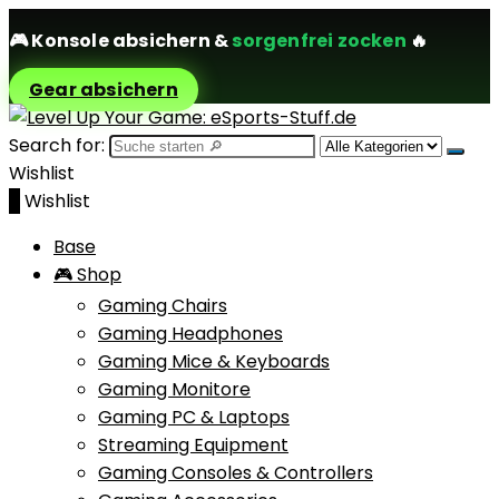
🎮
Konsole absichern
&
sorgenfrei zocken
🔥
Gear absichern
Search for:
Wishlist
0
Wishlist
Base
🎮 Shop
Gaming Chairs
Gaming Headphones
Gaming Mice & Keyboards
Gaming Monitore
Gaming PC & Laptops
Streaming Equipment
Gaming Consoles & Controllers