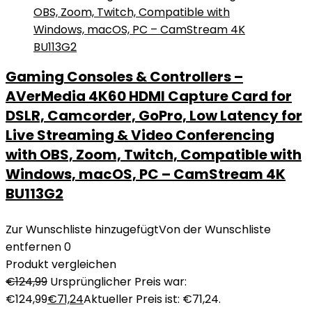
Gaming Consoles & Controllers –
AVerMedia 4K60 HDMI Capture Card for
DSLR, Camcorder, GoPro, Low Latency for
Live Streaming & Video Conferencing
with OBS, Zoom, Twitch, Compatible with
Windows, macOS, PC – CamStream 4K
BU113G2
Zur Wunschliste hinzugefügt
Von der Wunschliste
entfernen
0
Produkt vergleichen
€
124,99
Ursprünglicher Preis war:
€124,99
€
71,24
Aktueller Preis ist: €71,24.