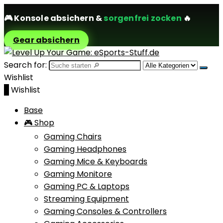
🎮
Konsole absichern
&
sorgenfrei zocken
🔥
Gear absichern
Search for:
Wishlist
0
Wishlist
Base
🎮 Shop
Gaming Chairs
Gaming Headphones
Gaming Mice & Keyboards
Gaming Monitore
Gaming PC & Laptops
Streaming Equipment
Gaming Consoles & Controllers