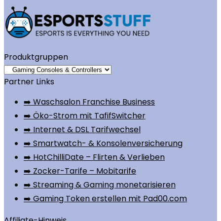
Produktgruppen
Partner Links
➡️ Waschsalon Franchise Business
➡️ Öko-Strom mit TafifSwitcher
➡️ Internet & DSL Tarifwechsel
➡️ Smartwatch- & Konsolenversicherung
➡️ HotChilliDate – Flirten & Verlieben
➡️ Zocker-Tarife – Mobitarife
➡️ Streaming & Gaming monetarisieren
➡️ Gaming Token erstellen mit Pad00.com
Affiliate-Hinweis