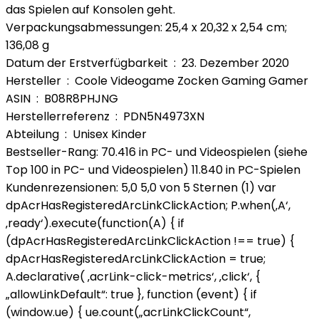
das Spielen auf Konsolen geht.
Verpackungsabmessungen: 25,4 x 20,32 x 2,54 cm;
136,08 g
Datum der Erstverfügbarkeit ‏ : ‎ 23. Dezember 2020
Hersteller ‏ : ‎ Coole Videogame Zocken Gaming Gamer
ASIN ‏ : ‎ B08R8PHJNG
Herstellerreferenz ‏ : ‎ PDN5N4973XN
Abteilung ‏ : ‎ Unisex Kinder
Bestseller-Rang: 70.416 in PC- und Videospielen (siehe
Top 100 in PC- und Videospielen) 11.840 in PC-Spielen
Kundenrezensionen: 5,0 5,0 von 5 Sternen (1) var
dpAcrHasRegisteredArcLinkClickAction; P.when(‚A‘,
‚ready‘).execute(function(A) { if
(dpAcrHasRegisteredArcLinkClickAction !== true) {
dpAcrHasRegisteredArcLinkClickAction = true;
A.declarative( ‚acrLink-click-metrics‘, ‚click‘, {
„allowLinkDefault“: true }, function (event) { if
(window.ue) { ue.count(„acrLinkClickCount“,