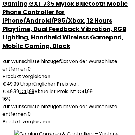
Gaming GXT 735 Mylox Bluetooth Mobile
Phone Controller for
iPhone/Android/PS5/Xbox, 12 Hours
Playtime, Dual Feedback Vibration, RGB
Lighting, Handheld Wireless Gamepad,
Mobile Gaming, Black
Zur Wunschliste hinzugefügt
Von der Wunschliste
entfernen
0
Produkt vergleichen
€
49,99
Ursprünglicher Preis war:
€49,99
€
41,99
Aktueller Preis ist: €41,99.
16%
Zur Wunschliste hinzugefügt
Von der Wunschliste
entfernen
0
Produkt vergleichen