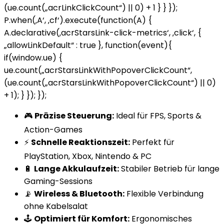
(ue.count(„acrLinkClickCount“) || 0) + 1 } } });
P.when(‚A‘, ‚cf‘).execute(function(A) {
A.declarative(‚acrStarsLink-click-metrics‘, ‚click‘, {
„allowLinkDefault“ : true }, function(event){
if(window.ue) {
ue.count(„acrStarsLinkWithPopoverClickCount“,
(ue.count(„acrStarsLinkWithPopoverClickCount“) || 0)
+ 1); } }); });
🎮
Präzise Steuerung:
Ideal für FPS, Sports &
Action-Games
⚡
Schnelle Reaktionszeit:
Perfekt für
PlayStation, Xbox, Nintendo & PC
🔋
Lange Akkulaufzeit:
Stabiler Betrieb für lange
Gaming-Sessions
📡
Wireless & Bluetooth:
Flexible Verbindung
ohne Kabelsalat
🕹️
Optimiert für Komfort:
Ergonomisches