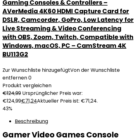
Gaming Consoles & Controllers –
AVerMedia 4K60 HDMI Capture Card for
DSLR, Camcorder, GoPro, Low Latency for
Live Streaming & Video Conferencing
with OBS, Zoom, Twitch, Compatible with
Windows, macOS, PC – CamStream 4K
BU113G2
Zur Wunschliste hinzugefügt
Von der Wunschliste
entfernen
0
Produkt vergleichen
€
124,99
Ursprünglicher Preis war:
€124,99
€
71,24
Aktueller Preis ist: €71,24.
43%
Beschreibung
Gamer Video Games Console