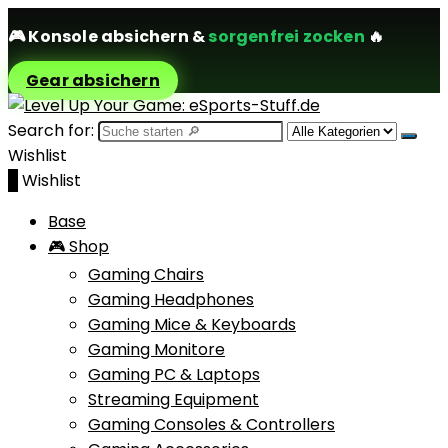
🎮
Konsole absichern
&
sorgenfrei zocken
🔥
Gear absichern
Search for:
Wishlist
0
Wishlist
Base
🎮 Shop
Gaming Chairs
Gaming Headphones
Gaming Mice & Keyboards
Gaming Monitore
Gaming PC & Laptops
Streaming Equipment
Gaming Consoles & Controllers