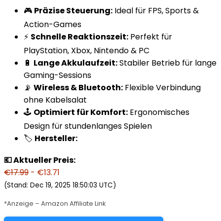
🎮
Präzise Steuerung:
Ideal für FPS, Sports &
Action-Games
⚡
Schnelle Reaktionszeit:
Perfekt für
PlayStation, Xbox, Nintendo & PC
🔋
Lange Akkulaufzeit:
Stabiler Betrieb für lange
Gaming-Sessions
📡
Wireless & Bluetooth:
Flexible Verbindung
ohne Kabelsalat
🕹️
Optimiert für Komfort:
Ergonomisches
Design für stundenlanges Spielen
🏷️
Hersteller:
💶 Aktueller Preis:
€17.99
- €13.71
(Stand: Dec 19, 2025 18:50:03 UTC)
*Anzeige – Amazon Affiliate Link