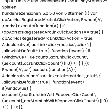
Top 100 in PC- und Videospielen) 238 in PlayStation 2-
Spielen
Kundenrezensionen: 5,0 5,0 von 5 Sternen (1) var
dpAcrHasRegisteredArcLinkClickAction; P.when(‚A‘,
‚ready‘).execute(function(A) { if
(dpAcrHasRegisteredArcLinkClickAction !== true) {
dpAcrHasRegisteredArcLinkClickAction = true;
A.declarative( ‚acrLink-click-metrics‘, ‚click‘, {
„allowLinkDefault“: true }, function (event) { if
(window.ue) { ue.count(„acrLinkClickCount“,
(ue.count(„acrLinkClickCount“) || 0) + 1 } } });
P.when(‚A‘, ‚cf‘).execute(function(A) {
A.declarative(‚acrStarsLink-click-metrics‘, ‚click‘, {
„allowLinkDefault“ : true }, function(event){
if(window.ue) {
ue.count(„acrStarsLinkWithPopoverClickCount“,
(ue.count(„acrStarsLinkWithPopoverClickCount“) || 0)
+ 1); } }); });