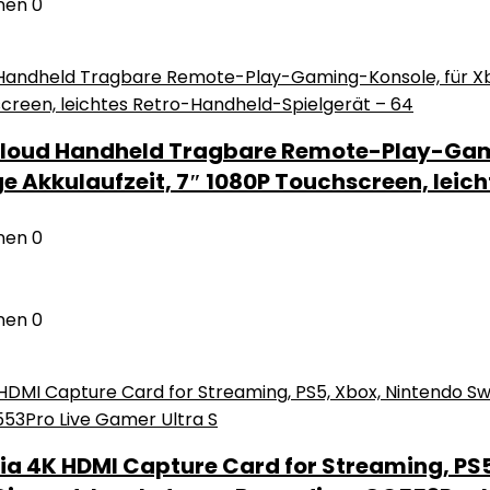
nen
0
 Cloud Handheld Tragbare Remote-Play-Gam
e Akkulaufzeit, 7″ 1080P Touchscreen, leic
nen
0
nen
0
a 4K HDMI Capture Card for Streaming, PS5