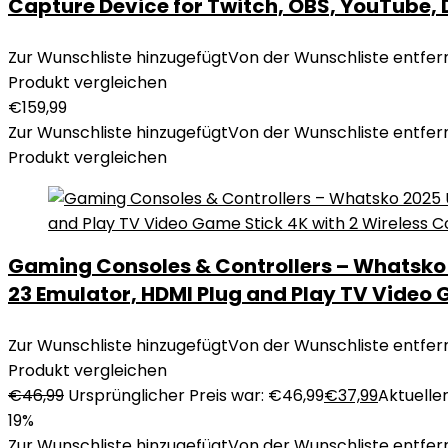
Capture Device for Twitch, OBS, YouTube, 
Zur Wunschliste hinzugefügt
Von der Wunschliste entfer
Produkt vergleichen
€
159,99
Zur Wunschliste hinzugefügt
Von der Wunschliste entfer
Produkt vergleichen
Gaming Consoles & Controllers – Whatsko
23 Emulator, HDMI Plug and Play TV Video Ga
Zur Wunschliste hinzugefügt
Von der Wunschliste entfer
Produkt vergleichen
€
46,99
Ursprünglicher Preis war: €46,99
€
37,99
Aktueller
19%
Zur Wunschliste hinzugefügt
Von der Wunschliste entfer