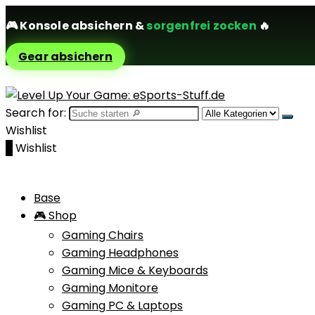
🎮
Konsole absichern
&
sorgenfrei zocken
🔥
Gear absichern
Search for:
Wishlist
0
Wishlist
Base
🎮 Shop
Gaming Chairs
Gaming Headphones
Gaming Mice & Keyboards
Gaming Monitore
Gaming PC & Laptops