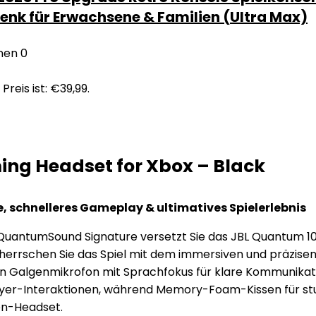
henk für Erwachsene & Familien (Ultra Max)
nen
0
Preis ist: €39,99.
ng Headset for Xbox – Black
, schnelleres Gameplay & ultimatives Spielerlebnis
JBL QuantumSound Signature versetzt Sie das JBL Quantum 1
errschen Sie das Spiel mit dem immersiven und präzisen S
en Galgenmikrofon mit Sprachfokus für klare Kommunik
yer-Interaktionen, während Memory-Foam-Kissen für stu
en-Headset.