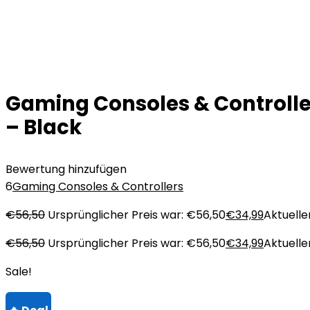
Gaming Consoles & Controlle
– Black
Bewertung hinzufügen
6
Gaming Consoles & Controllers
€
56,50
Ursprünglicher Preis war: €56,50
€
34,99
Aktueller
€
56,50
Ursprünglicher Preis war: €56,50
€
34,99
Aktueller
Sale!