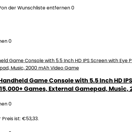
Von der Wunschliste entfernen
0
nen
0
Handheld Game Console with 5.5 Inch HD IPS 
t, 15,000+ Games, External Gamepad, Music
nen
0
 Preis ist: €53,33.