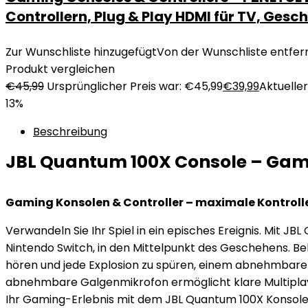
Controllern, Plug & Play HDMI für TV, Gesc
Zur Wunschliste hinzugefügt
Von der Wunschliste entfer
Produkt vergleichen
€
45,99
Ursprünglicher Preis war: €45,99
€
39,99
Aktueller 
13%
Beschreibung
JBL Quantum 100X Console – Gami
Gaming Konsolen & Controller – maximale Kontrolle
Verwandeln Sie Ihr Spiel in ein episches Ereignis. Mit 
Nintendo Switch, in den Mittelpunkt des Geschehens. Beh
hören und jede Explosion zu spüren, einem abnehmbar
abnehmbare Galgenmikrofon ermöglicht klare Multipla
Ihr Gaming-Erlebnis mit dem JBL Quantum 100X Konsol