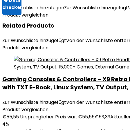
Zur Wunschliste hinzufügen
Zur Wunschliste hinzugefügt
Produkt vergleichen
Related Products
Zur Wunschliste hinzugefügt
Von der Wunschliste entfer
Produkt vergleichen
Gaming Consoles & Controllers – X9 Retro 
with TXT E-Book, Linux System, TV Outpu
Zur Wunschliste hinzugefügt
Von der Wunschliste entfer
Produkt vergleichen
€
55,55
Ursprünglicher Preis war: €55,55
€
53,33
Aktueller
4%