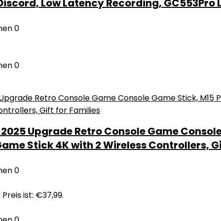
Discord, Low Latency Recording, GC553Pro 
nen
0
nen
0
 2025 Upgrade Retro Console Game Console 
me Stick 4K with 2 Wireless Controllers, Gi
nen
0
 Preis ist: €37,99.
nen
0