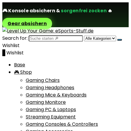
🎮
Konsole absichern
&
sorgenfrei zocken
🔥
Gear absichern
Search for:
Wishlist
0
Wishlist
Base
🎮 Shop
Gaming Chairs
Gaming Headphones
Gaming Mice & Keyboards
Gaming Monitore
Gaming PC & Laptops
Streaming Equipment
Gaming Consoles & Controllers