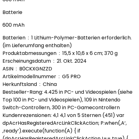
Batterie
600 mAh
Batterien ‏ : ‎ 1 Lithium-Polymer-Batterien erforderlich.
(im Lieferumfang enthalten)
Produktabmessungen ‏ : ‎ 15,5 x 10,6 x 6 cm; 370 g
Erscheinungsdatum ‏ : ‎ 21. Okt. 2024
ASIN ‏ : ‎ B0CKXGNZZD
Artikelmodellnummer ‏ : ‎ G5 PRO
Herkunftsland ‏ : ‎ China
Bestseller-Rang: 4.425 in PC- und Videospielen (siehe
Top 100 in PC- und Videospielen), 109 in Nintendo
Switch-Controllern, 300 in PC-Gamecontrollern
Kundenrezensionen: 4,1 4,1 von 5 Sternen (451) var
dpAcrHasRegisteredArcLinkClickAction; P.when(‚A‘,
‚ready‘).execute(function(A) { if
(dpAcrHasRegisteredArcLinkClickAction !== true) {