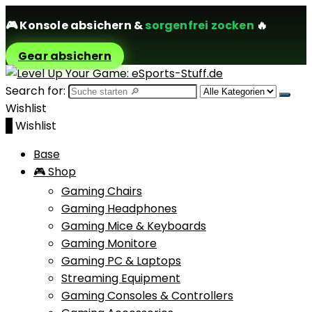
🎮
Konsole absichern
&
sorgenfrei zocken
🔥
Gear absichern
Search for:
Wishlist
0
Wishlist
Base
🎮 Shop
Gaming Chairs
Gaming Headphones
Gaming Mice & Keyboards
Gaming Monitore
Gaming PC & Laptops
Streaming Equipment
Gaming Consoles & Controllers