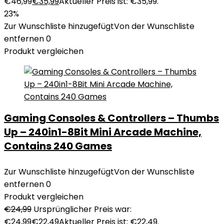
€46,99
€
35,99
Aktueller Preis ist: €35,99.
23%
Zur Wunschliste hinzugefügt
Von der Wunschliste
entfernen
0
Produkt vergleichen
Gaming Consoles & Controllers – Thumbs
Up – 240in1-8Bit Mini Arcade Machine,
Contains 240 Games
Zur Wunschliste hinzugefügt
Von der Wunschliste
entfernen
0
Produkt vergleichen
€
24,99
Ursprünglicher Preis war:
€24,99
€
22,49
Aktueller Preis ist: €22,49.