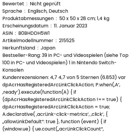
Bewertet ‏ : ‎ Nicht geprüft
Sprache ‏ : ‎ Englisch, Deutsch
Produktabmessungen ‏ : ‎ 50 x 50 x 28 cm; 1,4 kg
Erscheinungsdatum ‏ : ‎ 11. Januar 2023
ASIN ‏ : ‎ B0BHDDH5W1
Artikelmodellnummer ‏ : ‎ 215525
Herkunftsland ‏ : ‎ Japan
Bestseller-Rang: 39 in PC- und Videospielen (siehe Top
100 in PC- und Videospielen) 1 in Nintendo Switch-
Konsolen
Kundenrezensionen: 4,7 4,7 von 5 Sternen (6.853) var
dpAcrHasRegisteredArcLinkClickAction; P.when(‚A‘,
‚ready‘).execute(function(A) { if
(dpAcrHasRegisteredArcLinkClickAction !== true) {
dpAcrHasRegisteredArcLinkClickAction = true;
A.declarative( ‚acrLink-click-metrics‘, ‚click‘, {
„allowLinkDefault“: true }, function (event) { if
(window.ue) { ue.count(„acrLinkClickCount“,