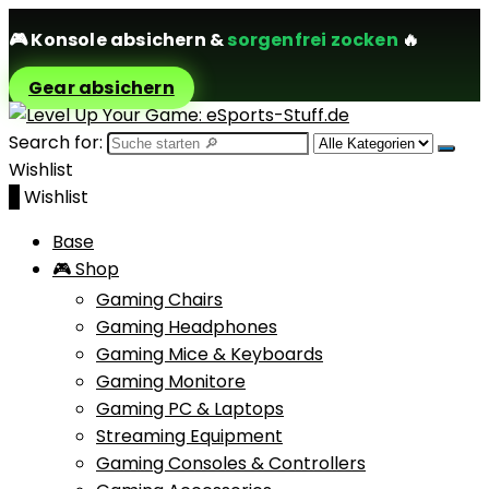
🎮
Konsole absichern
&
sorgenfrei zocken
🔥
Gear absichern
Search for:
Wishlist
0
Wishlist
Base
🎮 Shop
Gaming Chairs
Gaming Headphones
Gaming Mice & Keyboards
Gaming Monitore
Gaming PC & Laptops
Streaming Equipment
Gaming Consoles & Controllers