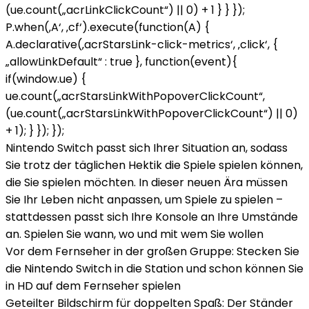
(ue.count(„acrLinkClickCount“) || 0) + 1 } } });
P.when(‚A‘, ‚cf‘).execute(function(A) {
A.declarative(‚acrStarsLink-click-metrics‘, ‚click‘, {
„allowLinkDefault“ : true }, function(event){
if(window.ue) {
ue.count(„acrStarsLinkWithPopoverClickCount“,
(ue.count(„acrStarsLinkWithPopoverClickCount“) || 0)
+ 1); } }); });
Nintendo Switch passt sich Ihrer Situation an, sodass
Sie trotz der täglichen Hektik die Spiele spielen können,
die Sie spielen möchten. In dieser neuen Ära müssen
Sie Ihr Leben nicht anpassen, um Spiele zu spielen –
stattdessen passt sich Ihre Konsole an Ihre Umstände
an. Spielen Sie wann, wo und mit wem Sie wollen
Vor dem Fernseher in der großen Gruppe: Stecken Sie
die Nintendo Switch in die Station und schon können Sie
in HD auf dem Fernseher spielen
Geteilter Bildschirm für doppelten Spaß: Der Ständer