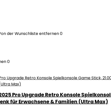
Von der Wunschliste entfernen
0
nen
0
025 Pro Upgrade Retro Konsole Spielkonsole
henk für Erwachsene & Familien (Ultra Max)