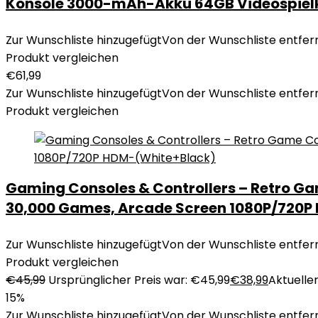
Konsole 3000-mAh-Akku 64GB Videospielko
Zur Wunschliste hinzugefügt
Von der Wunschliste entfer
Produkt vergleichen
€
61,99
Zur Wunschliste hinzugefügt
Von der Wunschliste entfer
Produkt vergleichen
Gaming Consoles & Controllers – Retro G
30,000 Games, Arcade Screen 1080P/720P
Zur Wunschliste hinzugefügt
Von der Wunschliste entfer
Produkt vergleichen
€
45,99
Ursprünglicher Preis war: €45,99
€
38,99
Aktueller
15%
Zur Wunschliste hinzugefügt
Von der Wunschliste entfer