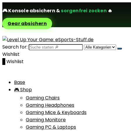
🎮
Konsole absichern
&
sorgenfrei zocken
🔥
Gear absichern
Search for:
Wishlist
0
Wishlist
Base
🎮 Shop
Gaming Chairs
Gaming Headphones
Gaming Mice & Keyboards
Gaming Monitore
Gaming PC & Laptops