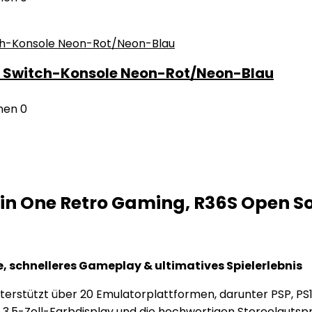
o Switch-Konsole Neon-Rot/Neon-Blau
nen
0
All in One Retro Gaming, R36S Open
, schnelleres Gameplay & ultimatives Spielerlebnis
terstützt über 20 Emulatorplattformen, darunter PSP, PS
 3,5-Zoll-Farbdisplay und die hochwertigen Stereolautspr