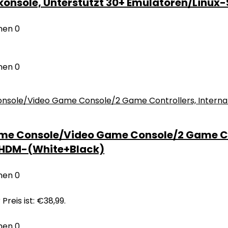
nsole, Unterstützt 30+ Emulatoren/Linux
nen
0
nen
0
ame Console/Video Game Console/2 Game Co
 HDM-(White+Black)
nen
0
 Preis ist: €38,99.
nen
0