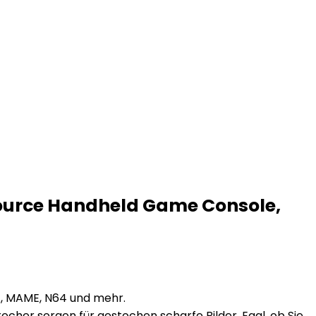
 Source Handheld Game Console,
1, MAME, N64 und mehr.
echer sorgen für gestochen scharfe Bilder. Egal, ob Sie