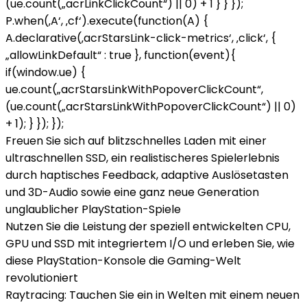
(ue.count(„acrLinkClickCount“) || 0) + 1 } } });
P.when(‚A‘, ‚cf‘).execute(function(A) {
A.declarative(‚acrStarsLink-click-metrics‘, ‚click‘, {
„allowLinkDefault“ : true }, function(event){
if(window.ue) {
ue.count(„acrStarsLinkWithPopoverClickCount“,
(ue.count(„acrStarsLinkWithPopoverClickCount“) || 0)
+ 1); } }); });
Freuen Sie sich auf blitzschnelles Laden mit einer
ultraschnellen SSD, ein realistischeres Spielerlebnis
durch haptisches Feedback, adaptive Auslösetasten
und 3D-Audio sowie eine ganz neue Generation
unglaublicher PlayStation-Spiele
Nutzen Sie die Leistung der speziell entwickelten CPU,
GPU und SSD mit integriertem I/O und erleben Sie, wie
diese PlayStation-Konsole die Gaming-Welt
revolutioniert
Raytracing: Tauchen Sie ein in Welten mit einem neuen