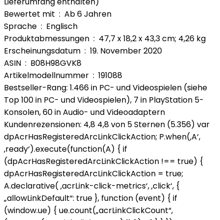
Lieferumfang enthalten)
Bewertet mit ‏ : ‎ Ab 6 Jahren
Sprache ‏ : ‎ Englisch
Produktabmessungen ‏ : ‎ 47,7 x 18,2 x 43,3 cm; 4,26 kg
Erscheinungsdatum ‏ : ‎ 19. November 2020
ASIN ‏ : ‎ B08H98GVK8
Artikelmodellnummer ‏ : ‎ 191088
Bestseller-Rang: 1.466 in PC- und Videospielen (siehe
Top 100 in PC- und Videospielen), 7 in PlayStation 5-
Konsolen, 60 in Audio- und Videoadaptern
Kundenrezensionen: 4,8 4,8 von 5 Sternen (5.356) var
dpAcrHasRegisteredArcLinkClickAction; P.when(‚A‘,
‚ready‘).execute(function(A) { if
(dpAcrHasRegisteredArcLinkClickAction !== true) {
dpAcrHasRegisteredArcLinkClickAction = true;
A.declarative( ‚acrLink-click-metrics‘, ‚click‘, {
„allowLinkDefault“: true }, function (event) { if
(window.ue) { ue.count(„acrLinkClickCount“,