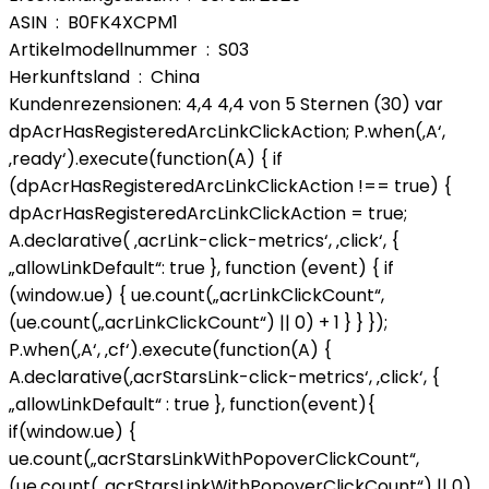
ASIN ‏ : ‎ B0FK4XCPM1
Artikelmodellnummer ‏ : ‎ S03
Herkunftsland ‏ : ‎ China
Kundenrezensionen: 4,4 4,4 von 5 Sternen (30) var
dpAcrHasRegisteredArcLinkClickAction; P.when(‚A‘,
‚ready‘).execute(function(A) { if
(dpAcrHasRegisteredArcLinkClickAction !== true) {
dpAcrHasRegisteredArcLinkClickAction = true;
A.declarative( ‚acrLink-click-metrics‘, ‚click‘, {
„allowLinkDefault“: true }, function (event) { if
(window.ue) { ue.count(„acrLinkClickCount“,
(ue.count(„acrLinkClickCount“) || 0) + 1 } } });
P.when(‚A‘, ‚cf‘).execute(function(A) {
A.declarative(‚acrStarsLink-click-metrics‘, ‚click‘, {
„allowLinkDefault“ : true }, function(event){
if(window.ue) {
ue.count(„acrStarsLinkWithPopoverClickCount“,
(ue.count(„acrStarsLinkWithPopoverClickCount“) || 0)