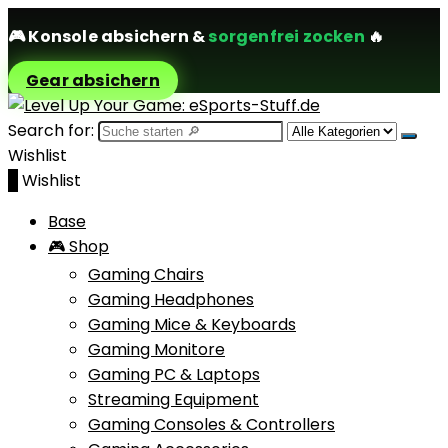
🎮
Konsole absichern
&
sorgenfrei zocken
🔥
Gear absichern
Search for:
Wishlist
0
Wishlist
Base
🎮 Shop
Gaming Chairs
Gaming Headphones
Gaming Mice & Keyboards
Gaming Monitore
Gaming PC & Laptops
Streaming Equipment
Gaming Consoles & Controllers