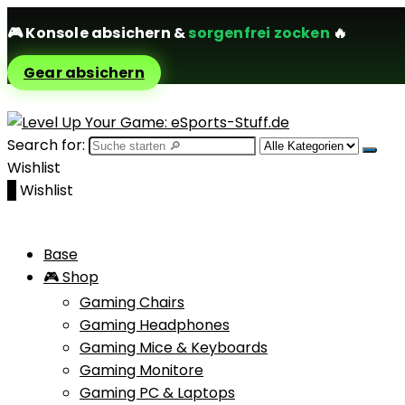
🎮
Konsole absichern
&
sorgenfrei zocken
🔥
Gear absichern
Search for:
Wishlist
0
Wishlist
Base
🎮 Shop
Gaming Chairs
Gaming Headphones
Gaming Mice & Keyboards
Gaming Monitore
Gaming PC & Laptops