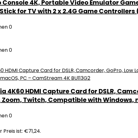
 Console 4K, Portable Video Emulator Game 
tick for TV with 2 x 2.4G Game Controllers 
nen
0
nen
0
a 4K60 HDMI Capture Card for DSLR, Camcor
, Zoom, Twitch, Compatible with Windows
nen
0
 Preis ist: €71,24.