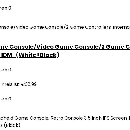
nen
0
ame Console/Video Game Console/2 Game Co
 HDM-(White+Black)
nen
0
 Preis ist: €38,99.
nen
0