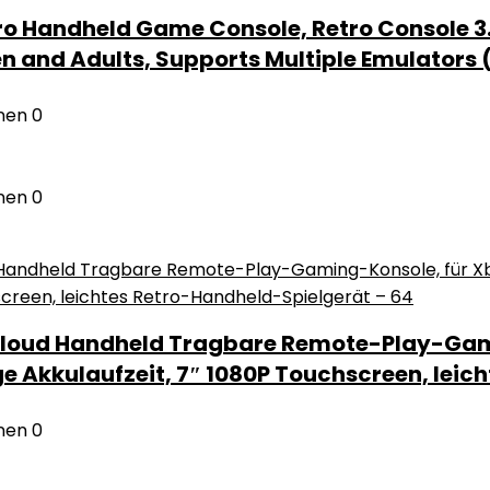
o Handheld Game Console, Retro Console 3.
n and Adults, Supports Multiple Emulators 
nen
0
nen
0
 Cloud Handheld Tragbare Remote-Play-Gam
e Akkulaufzeit, 7″ 1080P Touchscreen, leic
nen
0