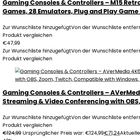
Gaming Consoles & Controllers – M15 Retro
Games, 28 Emulators, Plug and Play Game S
Zur Wunschliste hinzugefügt
Von der Wunschliste entfer
Produkt vergleichen
€
47,99
Zur Wunschliste hinzugefügt
Von der Wunschliste entfer
Produkt vergleichen
Gaming Consoles & Controllers – AVerMedi
Streaming & Video Conferencing with OBS
Zur Wunschliste hinzugefügt
Von der Wunschliste entfer
Produkt vergleichen
€
124,99
Ursprünglicher Preis war: €124,99
€
71,24
Aktueller