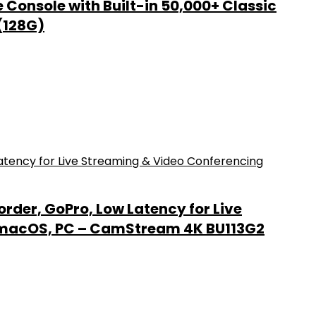
Console with Built-in 50,000+ Classic
(128G)
der, GoPro, Low Latency for Live
, macOS, PC – CamStream 4K BU113G2