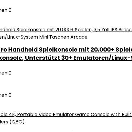
nen
0
ro Handheld Spielkonsole mit 20.000+ Spiele
nsole, Unterstützt 30+ Emulatoren/Linux
nen
0
nen
0