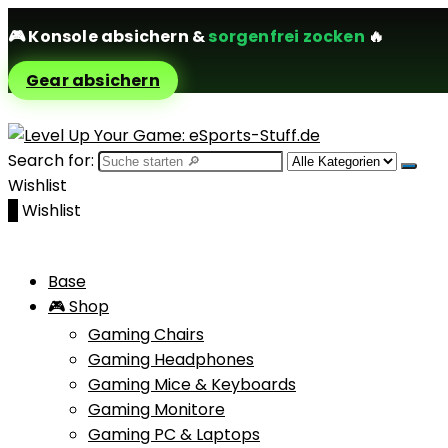
🎮
Konsole absichern
&
sorgenfrei zocken
🔥
Gear absichern
Search for:
Wishlist
0
Wishlist
Base
🎮 Shop
Gaming Chairs
Gaming Headphones
Gaming Mice & Keyboards
Gaming Monitore
Gaming PC & Laptops