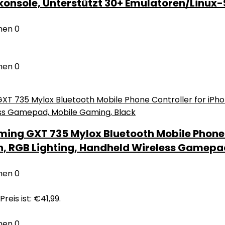
nsole, Unterstützt 30+ Emulatoren/Linux
nen
0
nen
0
ming GXT 735 Mylox Bluetooth Mobile Phone
on, RGB Lighting, Handheld Wireless Gamepa
nen
0
Preis ist: €41,99.
nen
0