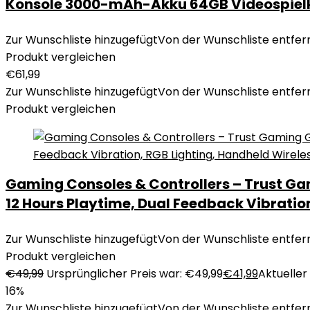
Konsole 3000-mAh-Akku 64GB Videospielko
Zur Wunschliste hinzugefügt
Von der Wunschliste entfer
Produkt vergleichen
€
61,99
Zur Wunschliste hinzugefügt
Von der Wunschliste entfer
Produkt vergleichen
Gaming Consoles & Controllers – Trust Ga
12 Hours Playtime, Dual Feedback Vibrati
Zur Wunschliste hinzugefügt
Von der Wunschliste entfer
Produkt vergleichen
€
49,99
Ursprünglicher Preis war: €49,99
€
41,99
Aktueller 
16%
Zur Wunschliste hinzugefügt
Von der Wunschliste entfer