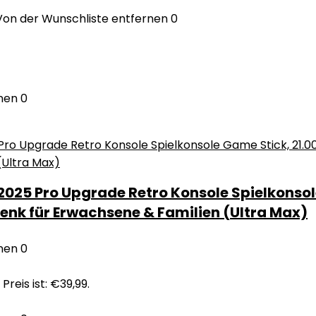
Von der Wunschliste entfernen
0
nen
0
025 Pro Upgrade Retro Konsole Spielkonsole
henk für Erwachsene & Familien (Ultra Max)
nen
0
Preis ist: €39,99.