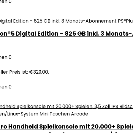
nen
0
on®5 Digital Edition – 825 GB inkl. 3 Monat
nen
0
ler Preis ist: €329,00.
nen
0
ro Handheld Spielkonsole mit 20.000+ Spiele