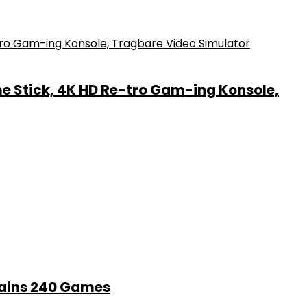
e Stick, 4K HD Re-tro Gam-ing Konsole,
tains 240 Games