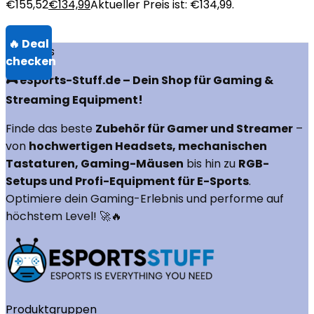
€155,52
€
134,99
Aktueller Preis ist: €134,99.
Über uns
🎮 eSports-Stuff.de – Dein Shop für Gaming &
Streaming Equipment!
Finde das beste
Zubehör für Gamer und Streamer
–
von
hochwertigen Headsets, mechanischen
Tastaturen, Gaming-Mäusen
bis hin zu
RGB-
Setups und Profi-Equipment für E-Sports
.
Optimiere dein Gaming-Erlebnis und performe auf
höchstem Level! 🚀🔥
Produktgruppen