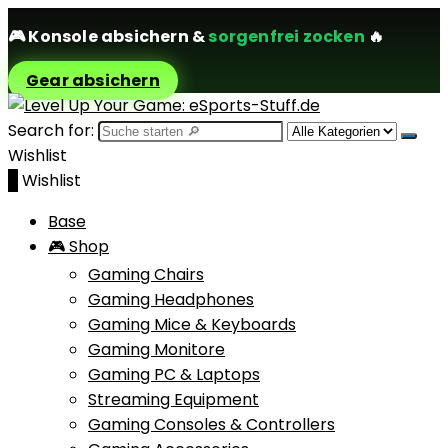
🎮
Konsole absichern
&
sorgenfrei zocken
🔥
Gear absichern
Search for:
Wishlist
0
Wishlist
Base
🎮 Shop
Gaming Chairs
Gaming Headphones
Gaming Mice & Keyboards
Gaming Monitore
Gaming PC & Laptops
Streaming Equipment
Gaming Consoles & Controllers