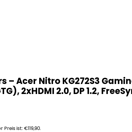
 – Acer Nitro KG272S3 Gaming
GTG), 2xHDMI 2.0, DP 1.2, Free
r Preis ist: €119,90.