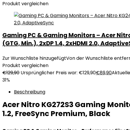
Produkt vergleichen
Gaming PC & Gaming Monitors – Acer Nitro
(GTG, Min.), 2xDP 1.4, 2xHDMI 2.0, Adaptiv
Zur Wunschliste hinzugefügt
Von der Wunschliste entfer
Produkt vergleichen
€
129,90
Ursprünglicher Preis war: €129,90
€
89,90
Aktuelle
31%
Beschreibung
Acer Nitro KG272S3 Gaming Monitor
1.2, FreeSync Premium, Black