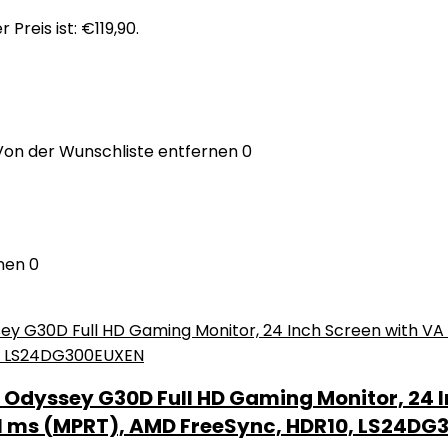
r Preis ist: €119,90.
Von der Wunschliste entfernen
0
nen
0
yssey G30D Full HD Gaming Monitor, 24 Inc
me 1 ms (MPRT), AMD FreeSync, HDR10, LS24D