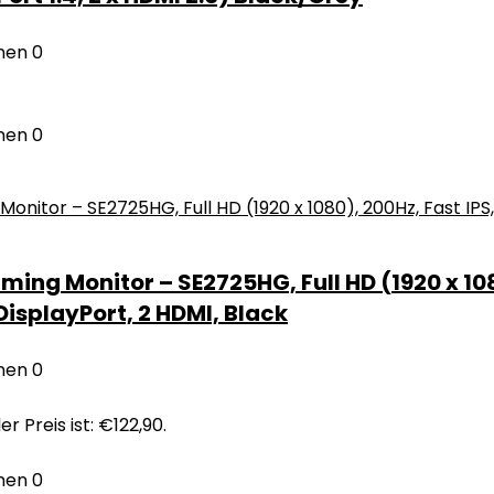
nen
0
nen
0
ing Monitor – SE2725HG, Full HD (1920 x 108
isplayPort, 2 HDMI, Black
nen
0
er Preis ist: €122,90.
nen
0