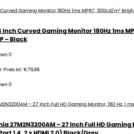
Inch Curved Gaming Monitor 180Hz 1ms MPRT
P – Black
nen
0
 Preis ist: €79,99.
nen
0
ia 27M2N3200AM – 27 Inch Full HD Gaming Mo
ort 1.4, 2 x HDMI 2.0) Black/Grey