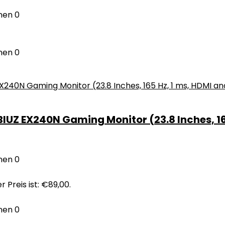
nen
0
nen
0
Z EX240N Gaming Monitor (23.8 Inches, 165
nen
0
r Preis ist: €89,00.
nen
0