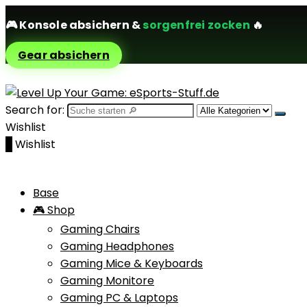
🎮
Konsole absichern
&
sorgenfrei zocken
🔥
Gear absichern
Search for:
Wishlist
0
Wishlist
Base
🎮 Shop
Gaming Chairs
Gaming Headphones
Gaming Mice & Keyboards
Gaming Monitore
Gaming PC & Laptops