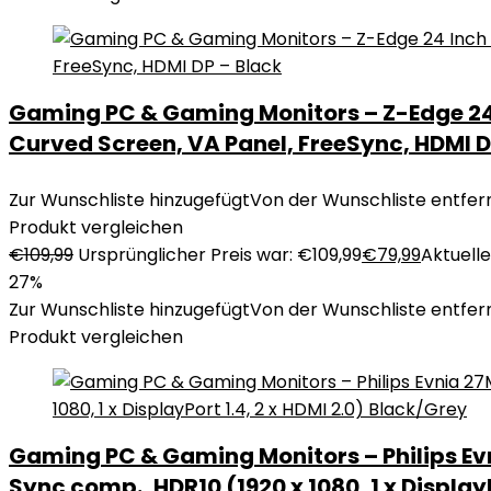
Gaming PC & Gaming Monitors – Z-Edge 24 
Curved Screen, VA Panel, FreeSync, HDMI D
Zur Wunschliste hinzugefügt
Von der Wunschliste entfer
Produkt vergleichen
€
109,99
Ursprünglicher Preis war: €109,99
€
79,99
Aktueller
27%
Zur Wunschliste hinzugefügt
Von der Wunschliste entfer
Produkt vergleichen
Gaming PC & Gaming Monitors – Philips Evn
Sync comp., HDR10 (1920 x 1080, 1 x DisplayP