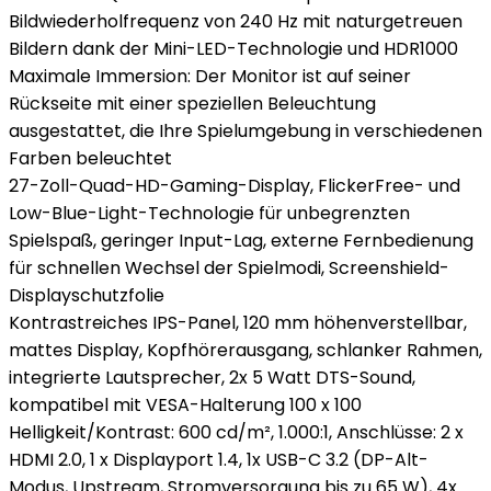
Bildwiederholfrequenz von 240 Hz mit naturgetreuen
Bildern dank der Mini-LED-Technologie und HDR1000
Maximale Immersion: Der Monitor ist auf seiner
Rückseite mit einer speziellen Beleuchtung
ausgestattet, die Ihre Spielumgebung in verschiedenen
Farben beleuchtet
27-Zoll-Quad-HD-Gaming-Display, FlickerFree- und
Low-Blue-Light-Technologie für unbegrenzten
Spielspaß, geringer Input-Lag, externe Fernbedienung
für schnellen Wechsel der Spielmodi, Screenshield-
Displayschutzfolie
Kontrastreiches IPS-Panel, 120 mm höhenverstellbar,
mattes Display, Kopfhörerausgang, schlanker Rahmen,
integrierte Lautsprecher, 2x 5 Watt DTS-Sound,
kompatibel mit VESA-Halterung 100 x 100
Helligkeit/Kontrast: 600 cd/m², 1.000:1, Anschlüsse: 2 x
HDMI 2.0, 1 x Displayport 1.4, 1x USB-C 3.2 (DP-Alt-
Modus, Upstream, Stromversorgung bis zu 65 W), 4x