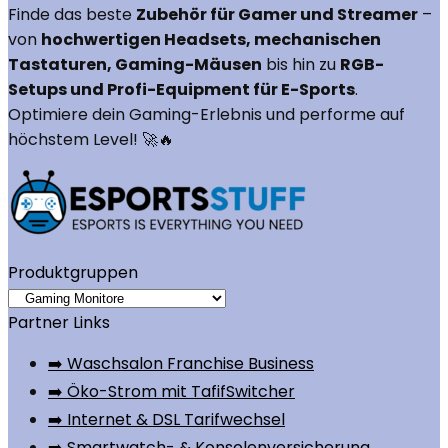
Finde das beste
Zubehör für Gamer und Streamer
–
von
hochwertigen Headsets, mechanischen
Tastaturen, Gaming-Mäusen
bis hin zu
RGB-
Setups und Profi-Equipment für E-Sports
.
Optimiere dein Gaming-Erlebnis und performe auf
höchstem Level! 🚀🔥
Produktgruppen
Partner Links
➡️ Waschsalon Franchise Business
➡️ Öko-Strom mit TafifSwitcher
➡️ Internet & DSL Tarifwechsel
➡️ Smartwatch- & Konsolenversicherung