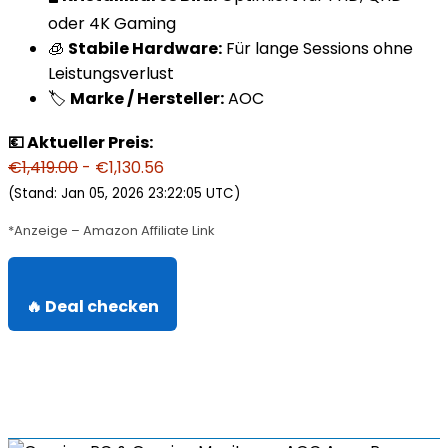
oder 4K Gaming
🧊
Stabile Hardware:
Für lange Sessions ohne
Leistungsverlust
🏷️
Marke / Hersteller:
AOC
💶 Aktueller Preis:
€1,419.00
- €1,130.56
(Stand: Jan 05, 2026 23:22:05 UTC)
*Anzeige – Amazon Affiliate Link
🔥 Deal checken