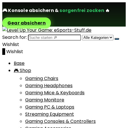
🎮
Konsole absichern
&
sorgenfrei zocken
🔥
Gear absichern
Search for:
Wishlist
0
Wishlist
Base
🎮 Shop
Gaming Chairs
Gaming Headphones
Gaming Mice & Keyboards
Gaming Monitore
Gaming PC & Laptops
Streaming Equipment
Gaming Consoles & Controllers