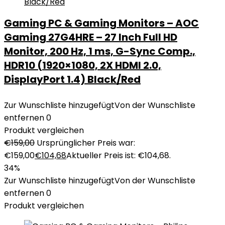
Gaming PC & Gaming Monitors – AOC
Gaming 27G4HRE – 27 Inch Full HD
Monitor, 200 Hz, 1 ms, G-Sync Comp.,
HDR10 (1920×1080, 2X HDMI 2.0,
DisplayPort 1.4) Black/Red
Zur Wunschliste hinzugefügt
Von der Wunschliste
entfernen
0
Produkt vergleichen
€
159,00
Ursprünglicher Preis war:
€159,00
€
104,68
Aktueller Preis ist: €104,68.
34%
Zur Wunschliste hinzugefügt
Von der Wunschliste
entfernen
0
Produkt vergleichen