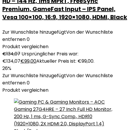
HD – 144 Hz, 1ms MPRT, FreeSync
Premium, GameFast Input – IPS Panel,
Vesa 100×100, 16:9, 1920×1080, HDMI, Black
Zur Wunschliste hinzugefügt
Von der Wunschliste
entfernen
0
Produkt vergleichen
€
134,07
Ursprünglicher Preis war:
€134,07
€
99,00
Aktueller Preis ist: €99,00.
26%
Zur Wunschliste hinzugefügt
Von der Wunschliste
entfernen
0
Produkt vergleichen