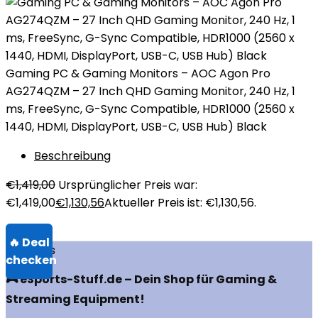
Gaming PC & Gaming Monitors – AOC Agon Pro
AG274QZM – 27 Inch QHD Gaming Monitor, 240 Hz, 1
ms, FreeSync, G-Sync Compatible, HDR1000 (2560 x
1440, HDMI, DisplayPort, USB-C, USB Hub) Black
Beschreibung
€
1,419,00
Ursprünglicher Preis war:
€1,419,00
€
1,130,56
Aktueller Preis ist: €1,130,56.
Über uns
🎮 eSports-Stuff.de – Dein Shop für Gaming &
Streaming Equipment!