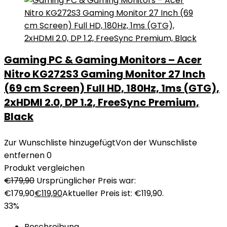
Gaming PC & Gaming Monitors – Acer
Nitro KG272S3 Gaming Monitor 27 Inch
(69 cm Screen) Full HD, 180Hz, 1ms (GTG),
2xHDMI 2.0, DP 1.2, FreeSync Premium,
Black
Zur Wunschliste hinzugefügt
Von der Wunschliste
entfernen
0
Produkt vergleichen
€
179,90
Ursprünglicher Preis war:
€179,90
€
119,90
Aktueller Preis ist: €119,90.
33%
Beschreibung