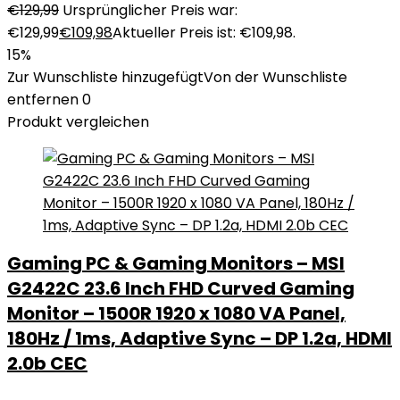
€
129,99
Ursprünglicher Preis war:
€129,99
€
109,98
Aktueller Preis ist: €109,98.
15%
Zur Wunschliste hinzugefügt
Von der Wunschliste
entfernen
0
Produkt vergleichen
Gaming PC & Gaming Monitors – MSI
G2422C 23.6 Inch FHD Curved Gaming
Monitor – 1500R 1920 x 1080 VA Panel,
180Hz / 1ms, Adaptive Sync – DP 1.2a, HDMI
2.0b CEC