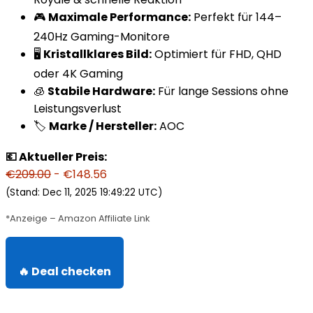
🎮
Maximale Performance:
Perfekt für 144–
240Hz Gaming-Monitore
🖥️
Kristallklares Bild:
Optimiert für FHD, QHD
oder 4K Gaming
🧊
Stabile Hardware:
Für lange Sessions ohne
Leistungsverlust
🏷️
Marke / Hersteller:
AOC
💶 Aktueller Preis:
€209.00
- €148.56
(Stand: Dec 11, 2025 19:49:22 UTC)
*Anzeige – Amazon Affiliate Link
🔥 Deal checken