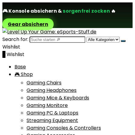
🎮
Konsole absichern
&
sorgenfrei zocken
🔥
Gear absichern
Search for:
Wishlist
0
Wishlist
Base
🎮 Shop
Gaming Chairs
Gaming Headphones
Gaming Mice & Keyboards
Gaming Monitore
Gaming PC & Laptops
Streaming Equipment
Gaming Consoles & Controllers