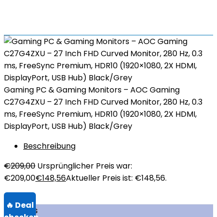
Gaming PC & Gaming Monitors – AOC Gaming
C27G4ZXU – 27 Inch FHD Curved Monitor, 280 Hz, 0.3
ms, FreeSync Premium, HDR10 (1920×1080, 2X HDMI,
DisplayPort, USB Hub) Black/Grey
Beschreibung
€
209,00
Ursprünglicher Preis war:
€209,00
€
148,56
Aktueller Preis ist: €148,56.
Über uns