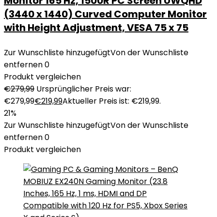
Monitor 165 Hz, 1500R PC Screen UWQHD
(3440 x 1440) Curved Computer Monitor
with Height Adjustment, VESA 75 x 75
Zur Wunschliste hinzugefügt
Von der Wunschliste
entfernen
0
Produkt vergleichen
€
279,99
Ursprünglicher Preis war:
€279,99
€
219,99
Aktueller Preis ist: €219,99.
21%
Zur Wunschliste hinzugefügt
Von der Wunschliste
entfernen
0
Produkt vergleichen