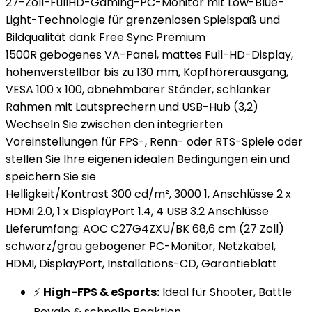
27-Zoll-FullHD-Gaming-PC-Monitor mit Low-Blue-
Light-Technologie für grenzenlosen Spielspaß und
Bildqualität dank Free Sync Premium
1500R gebogenes VA-Panel, mattes Full-HD-Display,
höhenverstellbar bis zu 130 mm, Kopfhörerausgang,
VESA 100 x 100, abnehmbarer Ständer, schlanker
Rahmen mit Lautsprechern und USB-Hub (3,2)
Wechseln Sie zwischen den integrierten
Voreinstellungen für FPS-, Renn- oder RTS-Spiele oder
stellen Sie Ihre eigenen idealen Bedingungen ein und
speichern Sie sie
Helligkeit/Kontrast 300 cd/m², 3000 1, Anschlüsse 2 x
HDMI 2.0, 1 x DisplayPort 1.4, 4 USB 3.2 Anschlüsse
Lieferumfang: AOC C27G4ZXU/BK 68,6 cm (27 Zoll)
schwarz/grau gebogener PC-Monitor, Netzkabel,
HDMI, DisplayPort, Installations-CD, Garantieblatt
⚡
High-FPS & eSports:
Ideal für Shooter, Battle
Royale & schnelle Reaktion