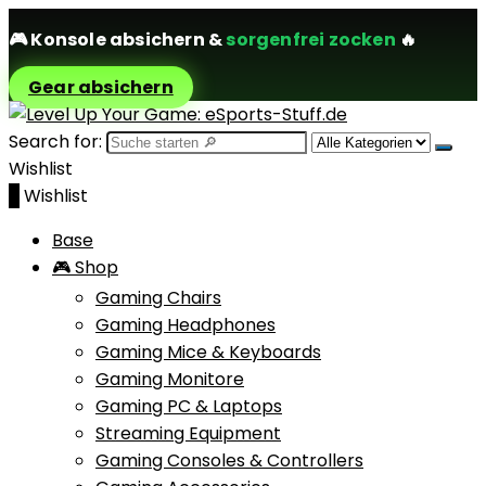
🎮
Konsole absichern
&
sorgenfrei zocken
🔥
Gear absichern
Search for:
Wishlist
0
Wishlist
Base
🎮 Shop
Gaming Chairs
Gaming Headphones
Gaming Mice & Keyboards
Gaming Monitore
Gaming PC & Laptops
Streaming Equipment
Gaming Consoles & Controllers