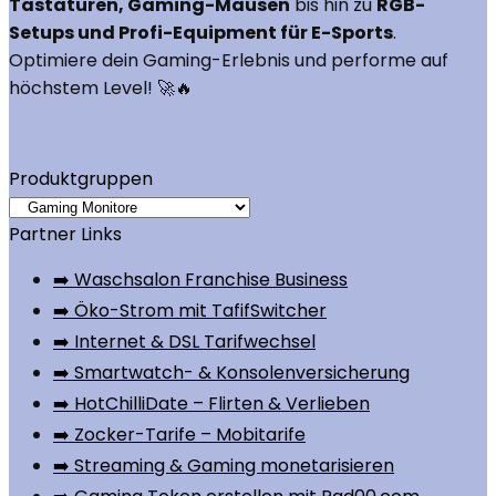
Tastaturen, Gaming-Mäusen
bis hin zu
RGB-
Setups und Profi-Equipment für E-Sports
.
Optimiere dein Gaming-Erlebnis und performe auf
höchstem Level! 🚀🔥
Produktgruppen
Partner Links
➡️ Waschsalon Franchise Business
➡️ Öko-Strom mit TafifSwitcher
➡️ Internet & DSL Tarifwechsel
➡️ Smartwatch- & Konsolenversicherung
➡️ HotChilliDate – Flirten & Verlieben
➡️ Zocker-Tarife – Mobitarife
➡️ Streaming & Gaming monetarisieren