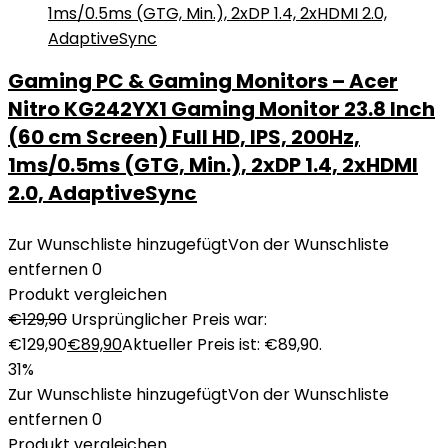
Gaming PC & Gaming Monitors – Acer
Nitro KG242YX1 Gaming Monitor 23.8 Inch
(60 cm Screen) Full HD, IPS, 200Hz,
1ms/0.5ms (GTG, Min.), 2xDP 1.4, 2xHDMI
2.0, AdaptiveSync
Zur Wunschliste hinzugefügt
Von der Wunschliste
entfernen
0
Produkt vergleichen
€
129,90
Ursprünglicher Preis war:
€129,90
€
89,90
Aktueller Preis ist: €89,90.
31%
Zur Wunschliste hinzugefügt
Von der Wunschliste
entfernen
0
Produkt vergleichen