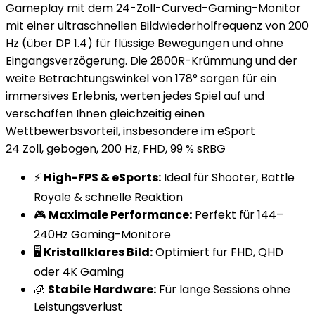
Gameplay mit dem 24-Zoll-Curved-Gaming-Monitor
mit einer ultraschnellen Bildwiederholfrequenz von 200
Hz (über DP 1.4) für flüssige Bewegungen und ohne
Eingangsverzögerung. Die 2800R-Krümmung und der
weite Betrachtungswinkel von 178° sorgen für ein
immersives Erlebnis, werten jedes Spiel auf und
verschaffen Ihnen gleichzeitig einen
Wettbewerbsvorteil, insbesondere im eSport
24 Zoll, gebogen, 200 Hz, FHD, 99 % sRBG
⚡
High-FPS & eSports:
Ideal für Shooter, Battle
Royale & schnelle Reaktion
🎮
Maximale Performance:
Perfekt für 144–
240Hz Gaming-Monitore
🖥️
Kristallklares Bild:
Optimiert für FHD, QHD
oder 4K Gaming
🧊
Stabile Hardware:
Für lange Sessions ohne
Leistungsverlust