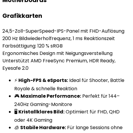
Motherboards
Grafikkarten
24,5-Zoll-SuperSpeed-IPS-Panel mit FHD-Auflösung
200 Hz Bildwiederholfrequenz, 1 ms Reaktionszeit
Farbsättigung: 120 % sRGB
Ergonomisches Design mit Neigungsverstellung
Unterstützt AMD FreeSync Premium, HDR Ready,
Eyesafe 2.0
⚡
High-FPS & eSports:
Ideal für Shooter, Battle
Royale & schnelle Reaktion
🎮
Maximale Performance:
Perfekt für 144–
240Hz Gaming-Monitore
🖥️
Kristallklares Bild:
Optimiert für FHD, QHD
oder 4K Gaming
🧊
Stabile Hardware:
Für lange Sessions ohne