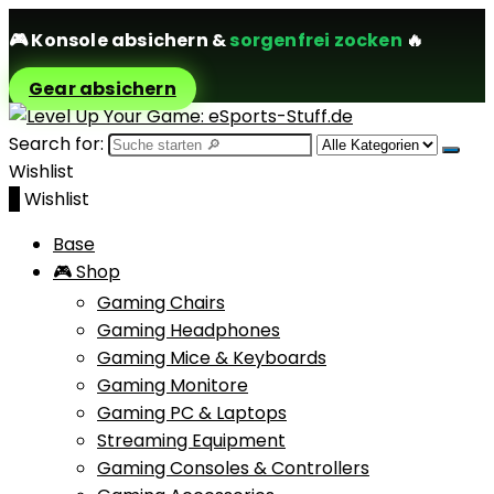
🎮
Konsole absichern
&
sorgenfrei zocken
🔥
Gear absichern
Search for:
Wishlist
0
Wishlist
Base
🎮 Shop
Gaming Chairs
Gaming Headphones
Gaming Mice & Keyboards
Gaming Monitore
Gaming PC & Laptops
Streaming Equipment
Gaming Consoles & Controllers