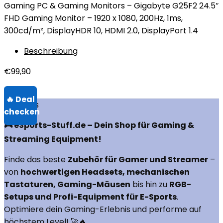
Gaming PC & Gaming Monitors – Gigabyte G25F2 24.5″
FHD Gaming Monitor – 1920 x 1080, 200Hz, 1ms,
300cd/m², DisplayHDR 10, HDMI 2.0, DisplayPort 1.4
Beschreibung
€
99,90
Über uns
🎮 eSports-Stuff.de – Dein Shop für Gaming &
Streaming Equipment!
Finde das beste
Zubehör für Gamer und Streamer
–
von
hochwertigen Headsets, mechanischen
Tastaturen, Gaming-Mäusen
bis hin zu
RGB-
Setups und Profi-Equipment für E-Sports
.
Optimiere dein Gaming-Erlebnis und performe auf
höchstem Level! 🚀🔥