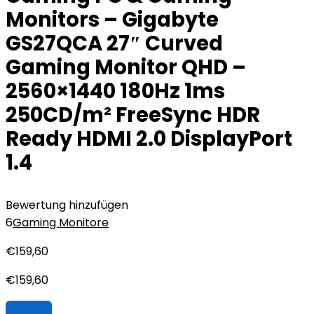
Monitors – Gigabyte
GS27QCA 27″ Curved
Gaming Monitor QHD –
2560×1440 180Hz 1ms
250CD/m² FreeSync HDR
Ready HDMI 2.0 DisplayPort
1.4
Bewertung hinzufügen
6
Gaming Monitore
€
159,60
€
159,60