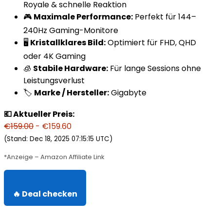
Royale & schnelle Reaktion
🎮
Maximale Performance:
Perfekt für 144–
240Hz Gaming-Monitore
🖥️
Kristallklares Bild:
Optimiert für FHD, QHD
oder 4K Gaming
🧊
Stabile Hardware:
Für lange Sessions ohne
Leistungsverlust
🏷️
Marke / Hersteller:
Gigabyte
💶 Aktueller Preis:
€159.00
- €159.60
(Stand: Dec 18, 2025 07:15:15 UTC)
*Anzeige – Amazon Affiliate Link
🔥 Deal checken