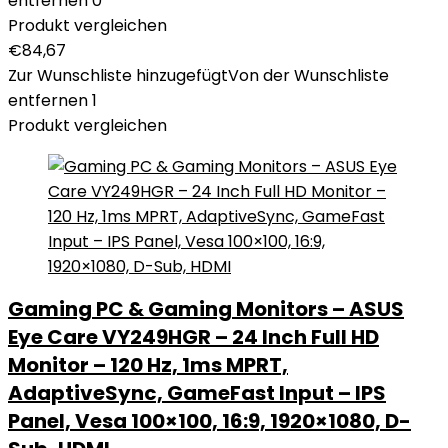
entfernen
0
Produkt vergleichen
€
84,67
Zur Wunschliste hinzugefügt
Von der Wunschliste
entfernen
1
Produkt vergleichen
Gaming PC & Gaming Monitors – ASUS
Eye Care VY249HGR – 24 Inch Full HD
Monitor – 120 Hz, 1ms MPRT,
AdaptiveSync, GameFast Input – IPS
Panel, Vesa 100×100, 16:9, 1920×1080, D-