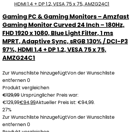
Gaming PC & Gaming Monitors – Amzfast
Gaming Monitor Curved 24 Inch – 180Hz,
FHD 1920 x 1080, Blue Light Filter, 1 ms
MPRT, Adaptive Sync, sRGB 130% / DCI-P3
97%, HDMI 1.4 + DP 1.2, VESA 75 x 75,
AMZG24C1
Zur Wunschliste hinzugefügt
Von der Wunschliste
entfernen
0
Produkt vergleichen
€
129,99
Ursprünglicher Preis war:
€129,99
€
94,99
Aktueller Preis ist: €94,99.
27%
Zur Wunschliste hinzugefügt
Von der Wunschliste
entfernen
0
Produkt vergleichen