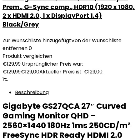
Prem., G-Sync comp., HDR10 (1920 x 1080,
2 x HDMI 2.0, 1 x DisplayPort 1.4)
Black/Grey
Zur Wunschliste hinzugefügt
Von der Wunschliste
entfernen
0
Produkt vergleichen
€
129,99
Ursprünglicher Preis war:
€129,99
€
129,00
Aktueller Preis ist: €129,00.
1%
Beschreibung
Gigabyte GS27QCA 27″ Curved
Gaming Monitor QHD –
2560×1440 180Hz 1ms 250CD/m²
FreeSync HDR Ready HDMI 2.0