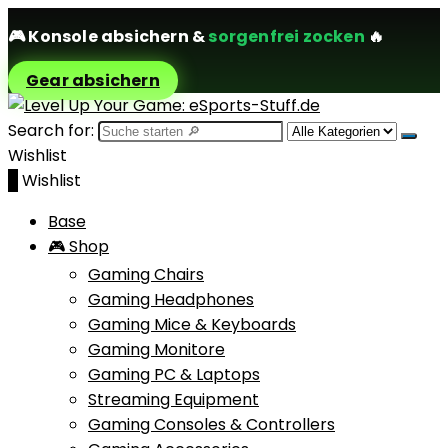
🎮
Konsole absichern
&
sorgenfrei zocken
🔥
Gear absichern
Search for:
Wishlist
0
Wishlist
Base
🎮 Shop
Gaming Chairs
Gaming Headphones
Gaming Mice & Keyboards
Gaming Monitore
Gaming PC & Laptops
Streaming Equipment
Gaming Consoles & Controllers