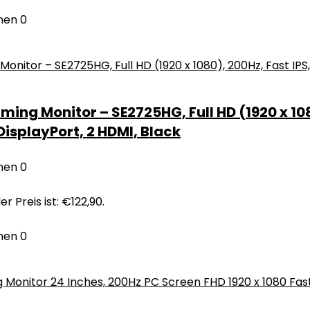
nen
0
ing Monitor – SE2725HG, Full HD (1920 x 108
isplayPort, 2 HDMI, Black
nen
0
er Preis ist: €122,90.
nen
0