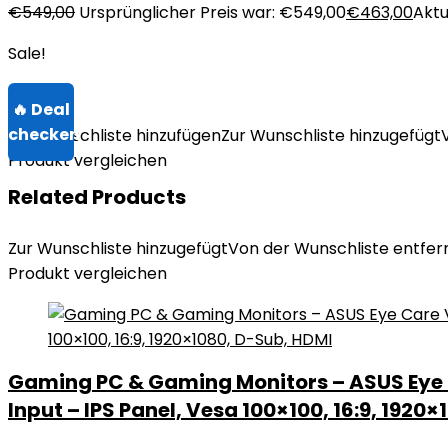
€
549,00
Ursprünglicher Preis war: €549,00
€
463,00
Aktu
Sale!
Zur Wunschliste hinzufügen
Zur Wunschliste hinzugefügt
Produkt vergleichen
Related Products
Zur Wunschliste hinzugefügt
Von der Wunschliste entfer
Produkt vergleichen
Gaming PC & Gaming Monitors – ASUS Eye C
Input – IPS Panel, Vesa 100×100, 16:9, 1920