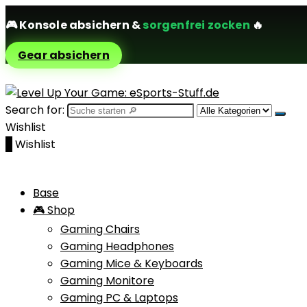
🎮
Konsole absichern
&
sorgenfrei zocken
🔥
Gear absichern
Search for:
Wishlist
0
Wishlist
Base
🎮 Shop
Gaming Chairs
Gaming Headphones
Gaming Mice & Keyboards
Gaming Monitore
Gaming PC & Laptops