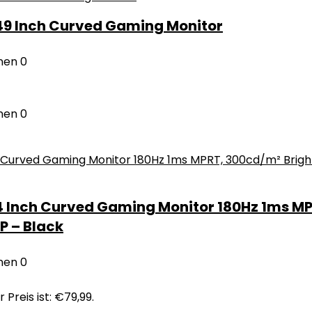
49 Inch Curved Gaming Monitor
nen
0
nen
0
Inch Curved Gaming Monitor 180Hz 1ms MPRT
P – Black
nen
0
 Preis ist: €79,99.