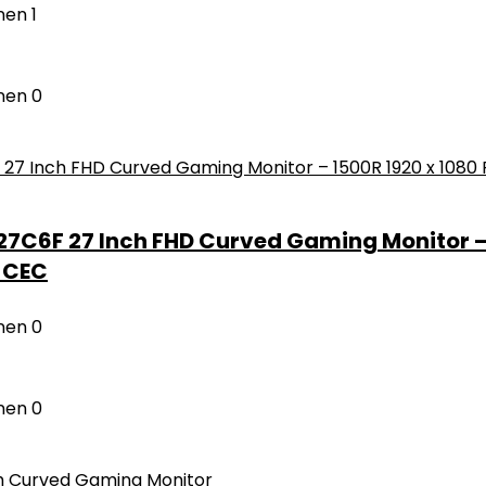
nen
1
nen
0
C6F 27 Inch FHD Curved Gaming Monitor – 15
™ CEC
nen
0
nen
0