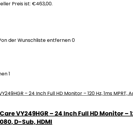
eller Preis ist: €463,00.
Von der Wunschliste entfernen
0
nen
1
are VY249HGR – 24 Inch Full HD Monitor – 
×1080, D-Sub, HDMI