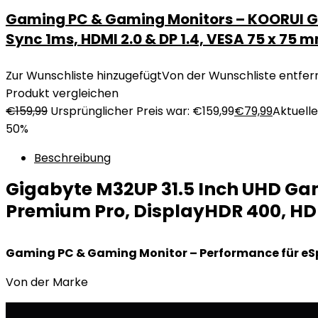
Gaming PC & Gaming Monitors – KOORUI Gam
Sync 1ms, HDMI 2.0 & DP 1.4, VESA 75 x 75
Zur Wunschliste hinzugefügt
Von der Wunschliste entfer
Produkt vergleichen
€
159,99
Ursprünglicher Preis war: €159,99
€
79,99
Aktueller
50%
Beschreibung
Gigabyte M32UP 31.5 Inch UHD Gami
Premium Pro, DisplayHDR 400, HDMI
Gaming PC & Gaming Monitor – Performance für eS
Von der Marke