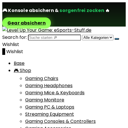
🎮
Konsole absichern
&
sorgenfrei zocken
🔥
Gear absichern
Search for:
Wishlist
0
Wishlist
Base
🎮 Shop
Gaming Chairs
Gaming Headphones
Gaming Mice & Keyboards
Gaming Monitore
Gaming PC & Laptops
Streaming Equipment
Gaming Consoles & Controllers