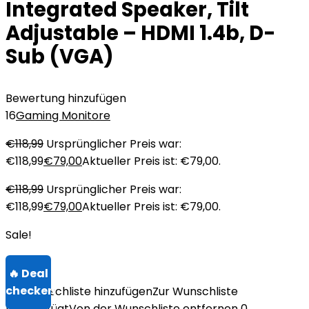
Integrated Speaker, Tilt
Adjustable – HDMI 1.4b, D-
Sub (VGA)
Bewertung hinzufügen
16
Gaming Monitore
€
118,99
Ursprünglicher Preis war:
€118,99
€
79,00
Aktueller Preis ist: €79,00.
€
118,99
Ursprünglicher Preis war:
€118,99
€
79,00
Aktueller Preis ist: €79,00.
Sale!
Zur Wunschliste hinzufügen
Zur Wunschliste
hinzugefügt
Von der Wunschliste entfernen
0