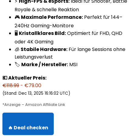
⚡
High-FPS & eSports:
Ideal für Shooter, Battle
Royale & schnelle Reaktion
🎮
Maximale Performance:
Perfekt für 144–
240Hz Gaming-Monitore
🖥️
Kristallklares Bild:
Optimiert für FHD, QHD
oder 4K Gaming
🧊
Stabile Hardware:
Für lange Sessions ohne
Leistungsverlust
🏷️
Marke / Hersteller:
MSI
💶 Aktueller Preis:
€118.99
- €79.00
(Stand: Dec 13, 2025 16:16:02 UTC)
*Anzeige – Amazon Affiliate Link
🔥 Deal checken