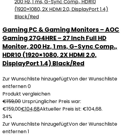
Gaming PC & Gaming Monitors – AOC
Gaming 27G4HRE – 27 Inch Full HD
Monitor, 200 Hz, 1 ms, G-Sync Comp.,
HDR10 (1920×1080, 2X HDMI 2.0,
DisplayPort 1.4) Black/Red
Zur Wunschliste hinzugefügt
Von der Wunschliste
entfernen
0
Produkt vergleichen
€
159,00
Ursprünglicher Preis war:
€159,00
€
104,68
Aktueller Preis ist: €104,68.
34%
Zur Wunschliste hinzugefügt
Von der Wunschliste
entfernen
1