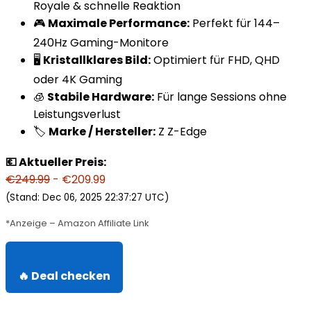
Royale & schnelle Reaktion
🎮
Maximale Performance:
Perfekt für 144–
240Hz Gaming-Monitore
🖥️
Kristallklares Bild:
Optimiert für FHD, QHD
oder 4K Gaming
🧊
Stabile Hardware:
Für lange Sessions ohne
Leistungsverlust
🏷️
Marke / Hersteller:
Z Z-Edge
💶 Aktueller Preis:
€249.99
- €209.99
(Stand: Dec 06, 2025 22:37:27 UTC)
*Anzeige – Amazon Affiliate Link
🔥 Deal checken