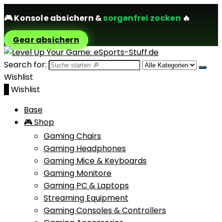
🎮
Konsole absichern
&
sorgenfrei zocken
🔥
Gear absichern
Search for:
Wishlist
0
Wishlist
Base
🎮 Shop
Gaming Chairs
Gaming Headphones
Gaming Mice & Keyboards
Gaming Monitore
Gaming PC & Laptops
Streaming Equipment
Gaming Consoles & Controllers