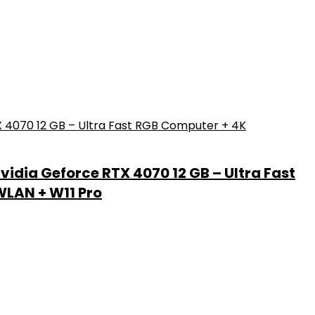
idia Geforce RTX 4070 12 GB – Ultra Fast
WLAN + W11 Pro