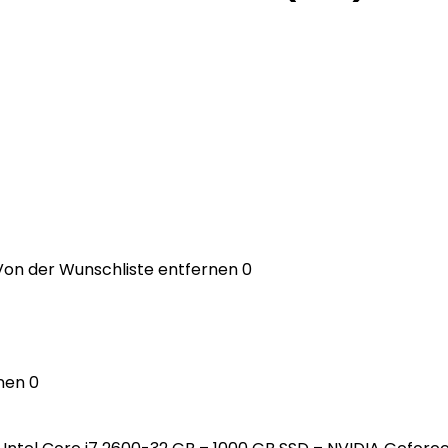
Von der Wunschliste entfernen
0
nen
0