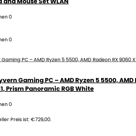
rd and Mouse Set WLAN
nen
0
nen
0
ern Gaming PC – AMD Ryzen 5 5500, AMD R
11, Prism Panoramic RGB White
nen
0
ller Preis ist: €729,00.