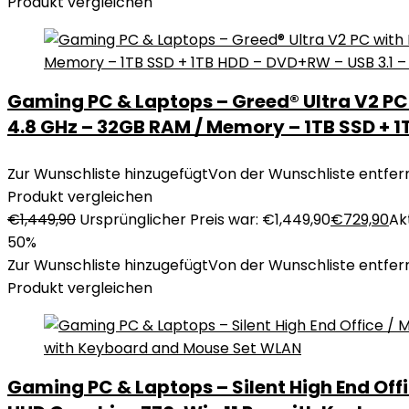
Produkt vergleichen
Gaming PC & Laptops – Greed® Ultra V2 PC w
4.8 GHz – 32GB RAM / Memory – 1TB SSD + 1T
Zur Wunschliste hinzugefügt
Von der Wunschliste entfer
Produkt vergleichen
€
1,449,90
Ursprünglicher Preis war: €1,449,90
€
729,90
Akt
50%
Zur Wunschliste hinzugefügt
Von der Wunschliste entfer
Produkt vergleichen
Gaming PC & Laptops – Silent High End Off