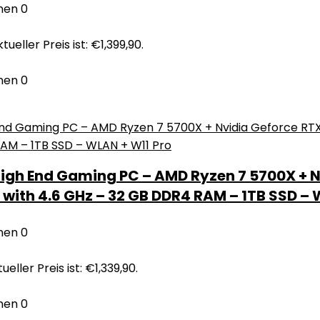
nen
0
tueller Preis ist: €1,399,90.
nen
0
gh End Gaming PC – AMD Ryzen 7 5700X + Nv
with 4.6 GHz – 32 GB DDR4 RAM – 1TB SSD – 
nen
0
ueller Preis ist: €1,339,90.
nen
0