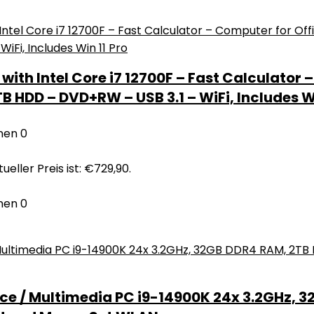
ith Intel Core i7 12700F – Fast Calculator 
B HDD – DVD+RW – USB 3.1 – WiFi, Includes Wi
nen
0
ueller Preis ist: €729,90.
nen
0
ice / Multimedia PC i9-14900K 24x 3.2GHz, 