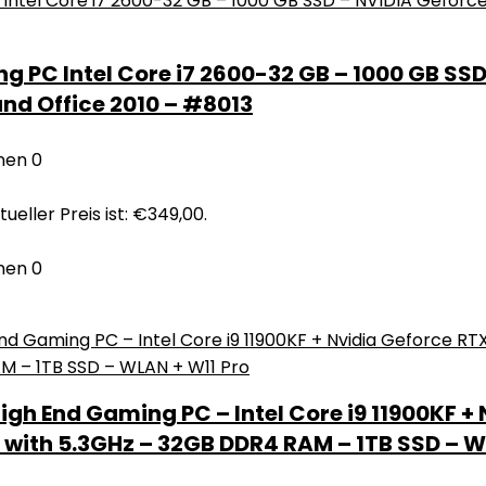
g PC Intel Core i7 2600-32 GB – 1000 GB SS
and Office 2010 – #8013
nen
0
tueller Preis ist: €349,00.
nen
0
gh End Gaming PC – Intel Core i9 11900KF + 
with 5.3GHz – 32GB DDR4 RAM – 1TB SSD – W