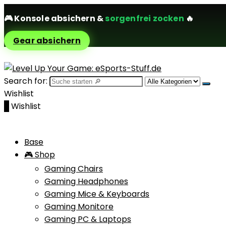
🎮
Konsole absichern
&
sorgenfrei zocken
🔥
Gear absichern
Search for:
Wishlist
0
Wishlist
Base
🎮 Shop
Gaming Chairs
Gaming Headphones
Gaming Mice & Keyboards
Gaming Monitore
Gaming PC & Laptops