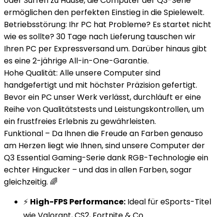
oder Surfen zu Hause, die Computer der Q3-Serie
ermöglichen den perfekten Einstieg in die Spielewelt.
Betriebsstörung: Ihr PC hat Probleme? Es startet nicht
wie es sollte? 30 Tage nach Lieferung tauschen wir
Ihren PC per Expressversand um. Darüber hinaus gibt
es eine 2-jährige All-in-One-Garantie.
Hohe Qualität: Alle unsere Computer sind
handgefertigt und mit höchster Präzision gefertigt.
Bevor ein PC unser Werk verlässt, durchläuft er eine
Reihe von Qualitätstests und Leistungskontrollen, um
ein frustfreies Erlebnis zu gewährleisten.
Funktional – Da Ihnen die Freude an Farben genauso
am Herzen liegt wie Ihnen, sind unsere Computer der
Q3 Essential Gaming-Serie dank RGB-Technologie ein
echter Hingucker – und das in allen Farben, sogar
gleichzeitig. 🌈
⚡
High-FPS Performance:
Ideal für eSports-Titel
wie Valorant, CS2, Fortnite & Co.