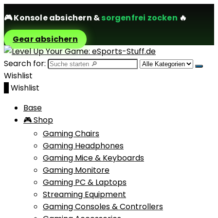
🎮
Konsole absichern
&
sorgenfrei zocken
🔥
Gear absichern
Search for:
Wishlist
0
Wishlist
Base
🎮 Shop
Gaming Chairs
Gaming Headphones
Gaming Mice & Keyboards
Gaming Monitore
Gaming PC & Laptops
Streaming Equipment
Gaming Consoles & Controllers