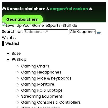
🎮
Konsole absichern
&
sorgenfrei zocken
🔥
Gear absichern
Search for:
Wishlist
0
Wishlist
Base
🎮 Shop
Gaming Chairs
Gaming Headphones
Gaming Mice & Keyboards
Gaming Monitore
Gaming PC & Laptops
Streaming Equipment
Gaming Consoles & Controllers