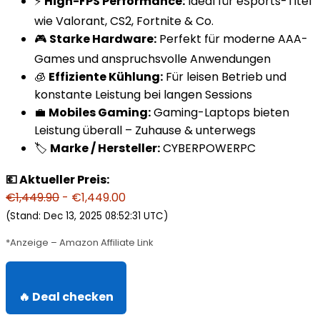
⚡
High-FPS Performance:
Ideal für eSports-Titel
wie Valorant, CS2, Fortnite & Co.
🎮
Starke Hardware:
Perfekt für moderne AAA-
Games und anspruchsvolle Anwendungen
🧊
Effiziente Kühlung:
Für leisen Betrieb und
konstante Leistung bei langen Sessions
💼
Mobiles Gaming:
Gaming-Laptops bieten
Leistung überall – Zuhause & unterwegs
🏷️
Marke / Hersteller:
CYBERPOWERPC
💶 Aktueller Preis:
€1,449.90
- €1,449.00
(Stand: Dec 13, 2025 08:52:31 UTC)
*Anzeige – Amazon Affiliate Link
🔥 Deal checken