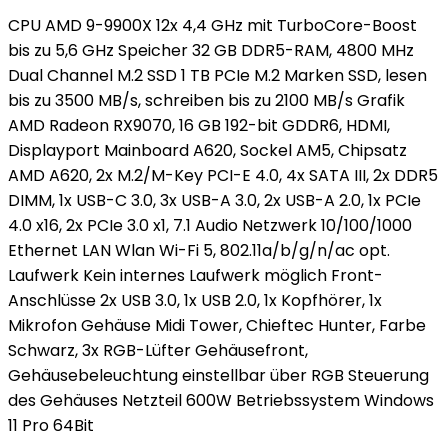
CPU AMD 9-9900X 12x 4,4 GHz mit TurboCore-Boost
bis zu 5,6 GHz Speicher 32 GB DDR5-RAM, 4800 MHz
Dual Channel M.2 SSD 1 TB PCIe M.2 Marken SSD, lesen
bis zu 3500 MB/s, schreiben bis zu 2100 MB/s Grafik
AMD Radeon RX9070, 16 GB 192-bit GDDR6, HDMI,
Displayport Mainboard A620, Sockel AM5, Chipsatz
AMD A620, 2x M.2/M-Key PCI-E 4.0, 4x SATA III, 2x DDR5
DIMM, 1x USB-C 3.0, 3x USB-A 3.0, 2x USB-A 2.0, 1x PCIe
4.0 x16, 2x PCIe 3.0 x1, 7.1 Audio Netzwerk 10/100/1000
Ethernet LAN Wlan Wi-Fi 5, 802.11a/​b/​g/​n/​ac opt.
Laufwerk Kein internes Laufwerk möglich Front-
Anschlüsse 2x USB 3.0, 1x USB 2.0, 1x Kopfhörer, 1x
Mikrofon Gehäuse Midi Tower, Chieftec Hunter, Farbe
Schwarz, 3x RGB-Lüfter Gehäusefront,
Gehäusebeleuchtung einstellbar über RGB Steuerung
des Gehäuses Netzteil 600W Betriebssystem Windows
11 Pro 64Bit