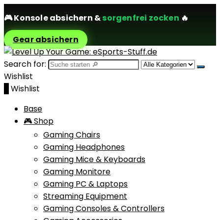
🎮
Konsole absichern
&
sorgenfrei zocken
🔥
Gear absichern
Search for:
Wishlist
0
Wishlist
Base
🎮 Shop
Gaming Chairs
Gaming Headphones
Gaming Mice & Keyboards
Gaming Monitore
Gaming PC & Laptops
Streaming Equipment
Gaming Consoles & Controllers