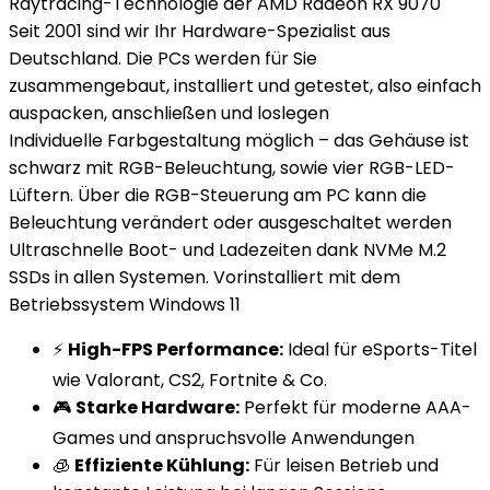
Raytracing-Technologie der AMD Radeon RX 9070
Seit 2001 sind wir Ihr Hardware-Spezialist aus
Deutschland. Die PCs werden für Sie
zusammengebaut, installiert und getestet, also einfach
auspacken, anschließen und loslegen
Individuelle Farbgestaltung möglich – das Gehäuse ist
schwarz mit RGB-Beleuchtung, sowie vier RGB-LED-
Lüftern. Über die RGB-Steuerung am PC kann die
Beleuchtung verändert oder ausgeschaltet werden
Ultraschnelle Boot- und Ladezeiten dank NVMe M.2
SSDs in allen Systemen. Vorinstalliert mit dem
Betriebssystem Windows 11
⚡
High-FPS Performance:
Ideal für eSports-Titel
wie Valorant, CS2, Fortnite & Co.
🎮
Starke Hardware:
Perfekt für moderne AAA-
Games und anspruchsvolle Anwendungen
🧊
Effiziente Kühlung:
Für leisen Betrieb und