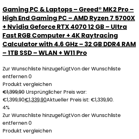
Gaming PC & Laptops – Greed® MK2 Pro –
High End Gaming PC – AMD Ryzen 7 5700X
+ Nvidia Geforce RTX 4070 12 GB – Ultra
Fast RGB Computer + 4K Raytracing
Calculator with 4.6 GHz – 32 GB DDR4 RAM
– 1TB SSD – WLAN + W11 Pro
Zur Wunschliste hinzugefügt
Von der Wunschliste
entfernen
0
Produkt vergleichen
€
1,399,90
Ursprünglicher Preis war:
€1,399,90
€
1,339,90
Aktueller Preis ist: €1,339,90.
4%
Zur Wunschliste hinzugefügt
Von der Wunschliste
entfernen
0
Produkt vergleichen