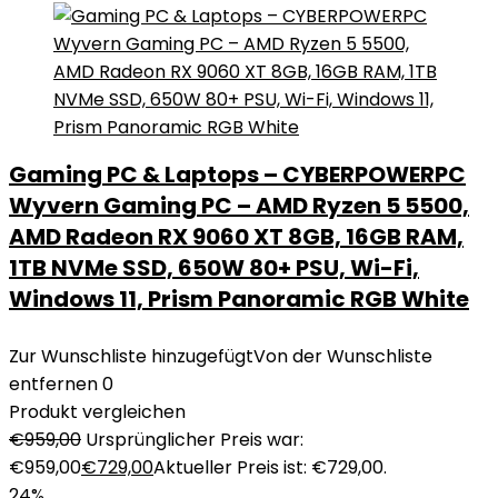
Gaming PC & Laptops – CYBERPOWERPC
Wyvern Gaming PC – AMD Ryzen 5 5500,
AMD Radeon RX 9060 XT 8GB, 16GB RAM,
1TB NVMe SSD, 650W 80+ PSU, Wi-Fi,
Windows 11, Prism Panoramic RGB White
Zur Wunschliste hinzugefügt
Von der Wunschliste
entfernen
0
Produkt vergleichen
€
959,00
Ursprünglicher Preis war:
€959,00
€
729,00
Aktueller Preis ist: €729,00.
24%