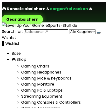
🎮
Konsole absichern
&
sorgenfrei zocken
🔥
Gear absichern
Search for:
Wishlist
0
Wishlist
Base
🎮 Shop
Gaming Chairs
Gaming Headphones
Gaming Mice & Keyboards
Gaming Monitore
Gaming PC & Laptops
Streaming Equipment
Gaming Consoles & Controllers