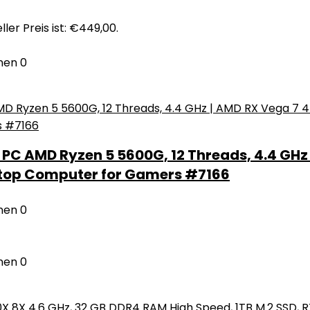
ller Preis ist: €449,00.
nen
0
 AMD Ryzen 5 5600G, 12 Threads, 4.4 GHz | 
sktop Computer for Gamers #7166
nen
0
nen
0