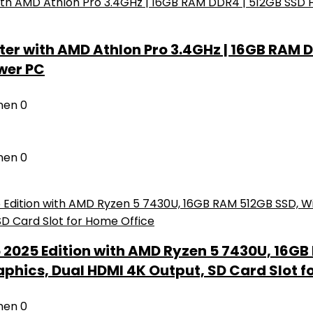
 with AMD Athlon Pro 3.4GHz | 16GB RAM DDR4
ower PC
nen
0
nen
0
025 Edition with AMD Ryzen 5 7430U, 16GB 
ics, Dual HDMI 4K Output, SD Card Slot f
nen
0