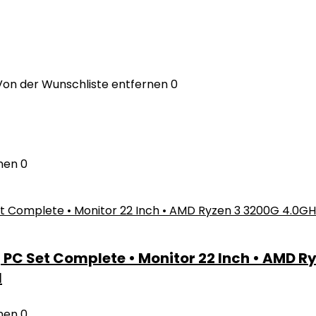
Von der Wunschliste entfernen
0
nen
0
PC Set Complete • Monitor 22 Inch • AMD Ry
N
nen
0