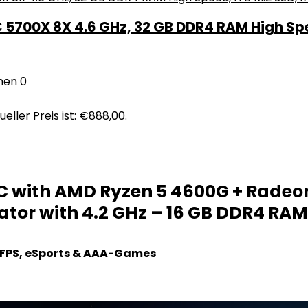
700X 8X 4.6 GHz, 32 GB DDR4 RAM High Speed
nen
0
ueller Preis ist: €888,00.
C with AMD Ryzen 5 4600G + Radeon
tor with 4.2 GHz – 16 GB DDR4 RAM 
 FPS, eSports & AAA-Games