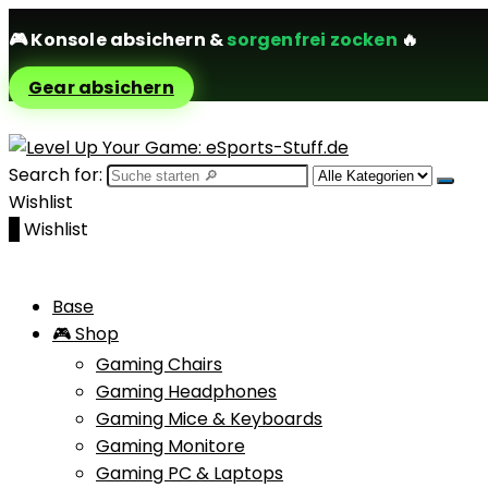
🎮
Konsole absichern
&
sorgenfrei zocken
🔥
Gear absichern
Search for:
Wishlist
0
Wishlist
Base
🎮 Shop
Gaming Chairs
Gaming Headphones
Gaming Mice & Keyboards
Gaming Monitore
Gaming PC & Laptops