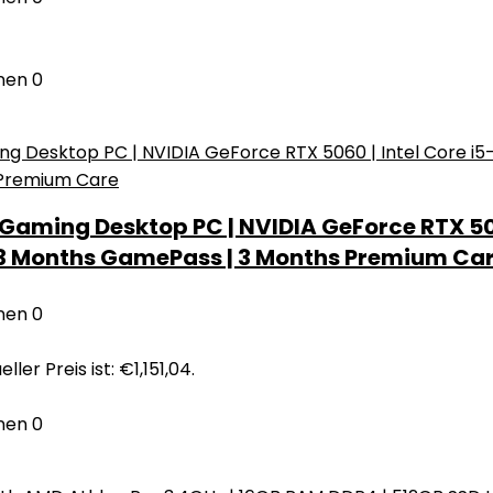
nen
0
ming Desktop PC | NVIDIA GeForce RTX 5060 
L | 3 Months GamePass | 3 Months Premium Ca
nen
0
eller Preis ist: €1,151,04.
nen
0