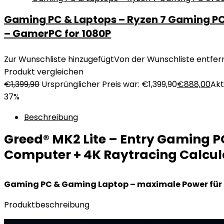
Gaming PC & Laptops – Ryzen 7 Gaming PC 5
– GamerPC for 1080P
Zur Wunschliste hinzugefügt
Von der Wunschliste entfer
Produkt vergleichen
€
1,399,90
Ursprünglicher Preis war: €1,399,90
€
888,00
Akt
37%
Beschreibung
Greed® MK2 Lite – Entry Gaming P
Computer + 4K Raytracing Calcula
Gaming PC & Gaming Laptop – maximale Power für
Produktbeschreibung