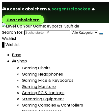
🎮
Konsole absichern
&
sorgenfrei zocken
🔥
Gear absichern
Search for:
Wishlist
0
Wishlist
Base
🎮 Shop
Gaming Chairs
Gaming Headphones
Gaming Mice & Keyboards
Gaming Monitore
Gaming PC & Laptops
Streaming Equipment
Gaming Consoles & Controllers