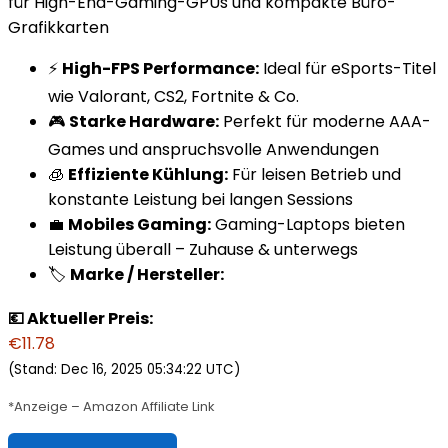
für High-End-Gaming-GPUs und kompakte Büro-
Grafikkarten
⚡
High-FPS Performance:
Ideal für eSports-Titel
wie Valorant, CS2, Fortnite & Co.
🎮
Starke Hardware:
Perfekt für moderne AAA-
Games und anspruchsvolle Anwendungen
🧊
Effiziente Kühlung:
Für leisen Betrieb und
konstante Leistung bei langen Sessions
💼
Mobiles Gaming:
Gaming-Laptops bieten
Leistung überall – Zuhause & unterwegs
🏷️
Marke / Hersteller:
💶 Aktueller Preis:
€11.78
(Stand: Dec 16, 2025 05:34:22 UTC)
*Anzeige – Amazon Affiliate Link