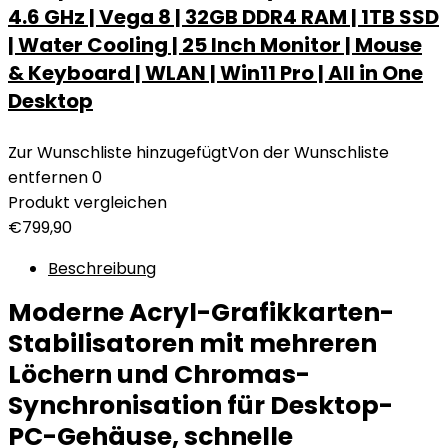
4.6 GHz | Vega 8 | 32GB DDR4 RAM | 1TB SSD
| Water Cooling | 25 Inch Monitor | Mouse
& Keyboard | WLAN | Win11 Pro | All in One
Desktop
Zur Wunschliste hinzugefügt
Von der Wunschliste
entfernen
0
Produkt vergleichen
€
799,90
Beschreibung
Moderne Acryl-Grafikkarten-
Stabilisatoren mit mehreren
Löchern und Chromas-
Synchronisation für Desktop-
PC-Gehäuse, schnelle