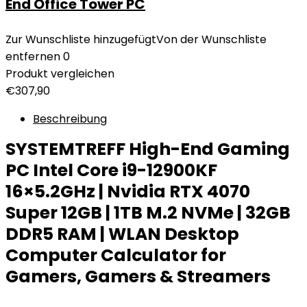
End Office Tower PC
Zur Wunschliste hinzugefügt
Von der Wunschliste
entfernen
0
Produkt vergleichen
€
307,90
Beschreibung
SYSTEMTREFF High-End Gaming
PC Intel Core i9-12900KF
16×5.2GHz | Nvidia RTX 4070
Super 12GB | 1TB M.2 NVMe | 32GB
DDR5 RAM | WLAN Desktop
Computer Calculator for
Gamers, Gamers & Streamers