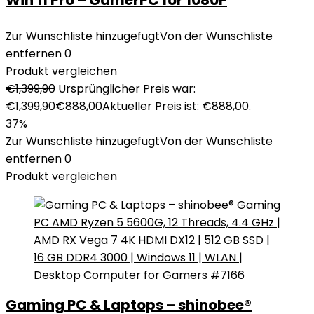
Win 11 Pro – GamerPC for 1080P
Zur Wunschliste hinzugefügt
Von der Wunschliste
entfernen
0
Produkt vergleichen
€
1,399,90
Ursprünglicher Preis war:
€1,399,90
€
888,00
Aktueller Preis ist: €888,00.
37%
Zur Wunschliste hinzugefügt
Von der Wunschliste
entfernen
0
Produkt vergleichen
Gaming PC & Laptops – shinobee®