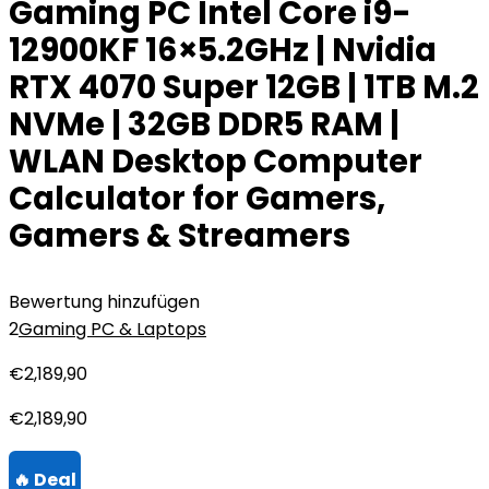
Gaming PC Intel Core i9-
12900KF 16×5.2GHz | Nvidia
RTX 4070 Super 12GB | 1TB M.2
NVMe | 32GB DDR5 RAM |
WLAN Desktop Computer
Calculator for Gamers,
Gamers & Streamers
Bewertung hinzufügen
2
Gaming PC & Laptops
€
2,189,90
€
2,189,90