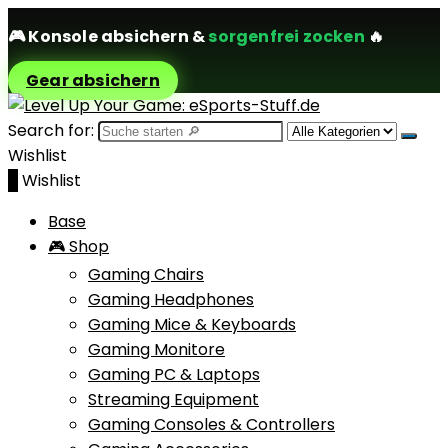
🎮
Konsole absichern
&
sorgenfrei zocken
🔥
Gear absichern
Search for:
Wishlist
0
Wishlist
Base
🎮 Shop
Gaming Chairs
Gaming Headphones
Gaming Mice & Keyboards
Gaming Monitore
Gaming PC & Laptops
Streaming Equipment
Gaming Consoles & Controllers