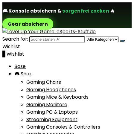
🎮
Konsole absichern
&
sorgenfrei zocken
🔥
Gear absichern
Search for:
Wishlist
0
Wishlist
Base
🎮 Shop
Gaming Chairs
Gaming Headphones
Gaming Mice & Keyboards
Gaming Monitore
Gaming PC & Laptops
Streaming Equipment
Gaming Consoles & Controllers