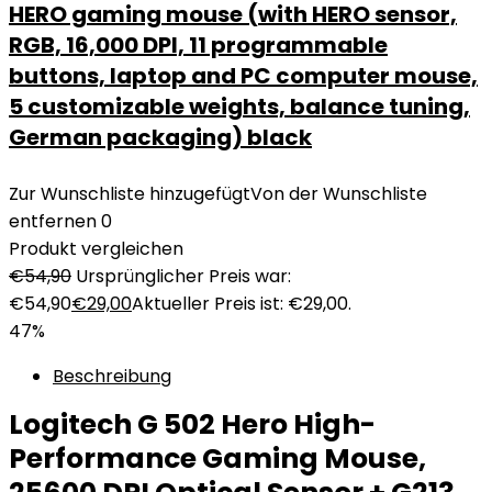
HERO gaming mouse (with HERO sensor,
RGB, 16,000 DPI, 11 programmable
buttons, laptop and PC computer mouse,
5 customizable weights, balance tuning,
German packaging) black
Zur Wunschliste hinzugefügt
Von der Wunschliste
entfernen
0
Produkt vergleichen
€
54,90
Ursprünglicher Preis war:
€54,90
€
29,00
Aktueller Preis ist: €29,00.
47%
Beschreibung
Logitech G 502 Hero High-
Performance Gaming Mouse,