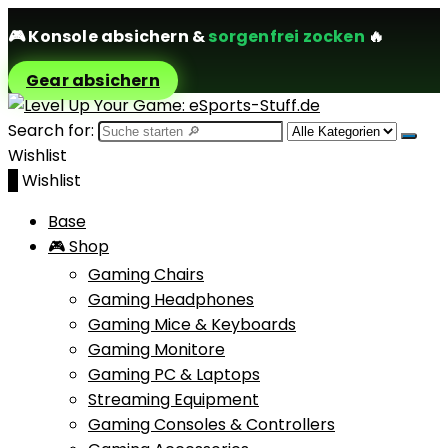
🎮
Konsole absichern
&
sorgenfrei zocken
🔥
Gear absichern
Search for:
Wishlist
0
Wishlist
Base
🎮 Shop
Gaming Chairs
Gaming Headphones
Gaming Mice & Keyboards
Gaming Monitore
Gaming PC & Laptops
Streaming Equipment
Gaming Consoles & Controllers