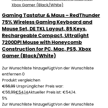
Gaming Tastatur & Maus – RedThunder
75% Wireless Gaming Keyboard and
Mouse Set, DE TKL Layout, 85 Keys,
Rechargeable Compact, Ultralight
7200DPI Mouse with Honeycomb
Construction for PC, Mac, PS5, Xbox
Gamer (Black/White)
Zur Wunschliste hinzugefügt
Von der Wunschliste
entfernen
0
Produkt vergleichen
€
56,99
Ursprünglicher Preis war:
€56,99
€
54,14
Aktueller Preis ist: €54,14.
5%
Zur Wunschliste hinzugefügt
Von der Wunschliste