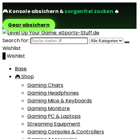
🎮
Konsole absichern
&
sorgenfrei zocken
🔥
Gear absichern
Search for:
Wishlist
0
Wishlist
Base
🎮 Shop
Gaming Chairs
Gaming Headphones
Gaming Mice & Keyboards
Gaming Monitore
Gaming PC & Laptops
Streaming Equipment
Gaming Consoles & Controllers