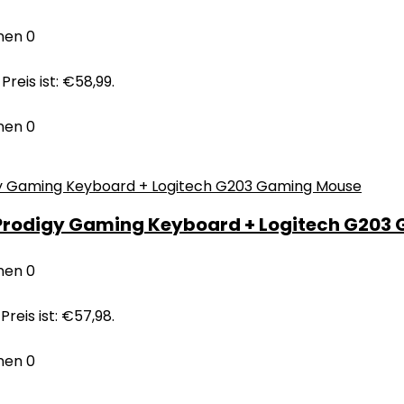
nen
0
Preis ist: €58,99.
nen
0
 Prodigy Gaming Keyboard + Logitech G203
nen
0
Preis ist: €57,98.
nen
0