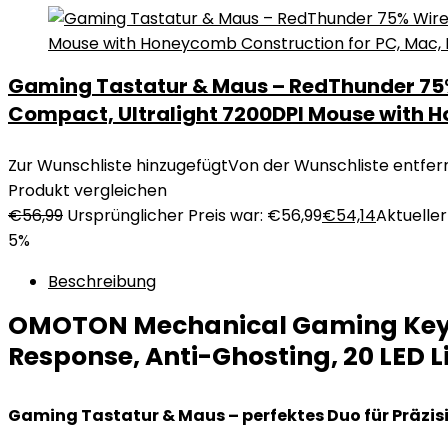
Gaming Tastatur & Maus – RedThunder 75%
Compact, Ultralight 7200DPI Mouse with 
Zur Wunschliste hinzugefügt
Von der Wunschliste entfer
Produkt vergleichen
€
56,99
Ursprünglicher Preis war: €56,99
€
54,14
Aktueller 
5%
Beschreibung
OMOTON Mechanical Gaming Keybo
Response, Anti-Ghosting, 20 LED 
Gaming Tastatur & Maus – perfektes Duo für Präzis