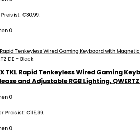
Preis ist: €30,99.
nen
0
 X TKL Rapid Tenkeyless Wired Gaming Keyb
lease and Adjustable RGB Lighting, QWERTZ 
nen
0
r Preis ist: €115,99.
nen
0