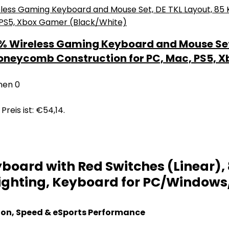
 Wireless Gaming Keyboard and Mouse Set,
Honeycomb Construction for PC, Mac, PS5, 
nen
0
Preis ist: €54,14.
ard with Red Switches (Linear), 
Lighting, Keyboard for PC/Windows
ion, Speed & eSports Performance