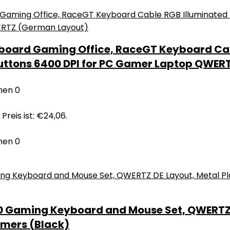
oard Gaming Office, RaceGT Keyboard Cabl
Buttons 6400 DPI for PC Gamer Laptop QWE
nen
0
 Preis ist: €24,06.
nen
0
 Gaming Keyboard and Mouse Set, QWERTZ DE
amers (Black)