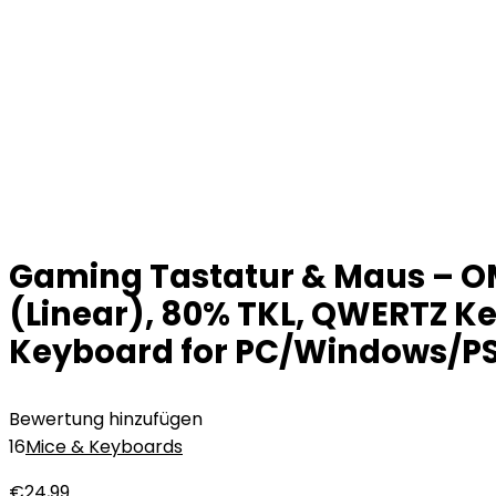
Gaming Tastatur & Maus – O
(Linear), 80% TKL, QWERTZ Ke
Keyboard for PC/Windows/PS
Bewertung hinzufügen
16
Mice & Keyboards
€
24,99