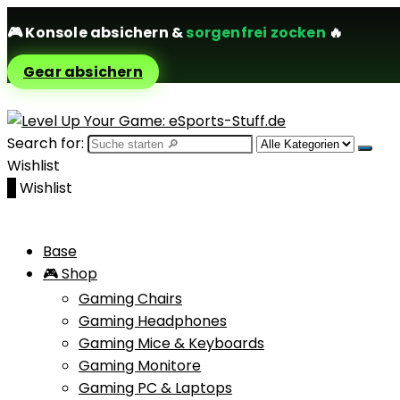
🎮
Konsole absichern
&
sorgenfrei zocken
🔥
Gear absichern
Search for:
Wishlist
0
Wishlist
Base
🎮 Shop
Gaming Chairs
Gaming Headphones
Gaming Mice & Keyboards
Gaming Monitore
Gaming PC & Laptops