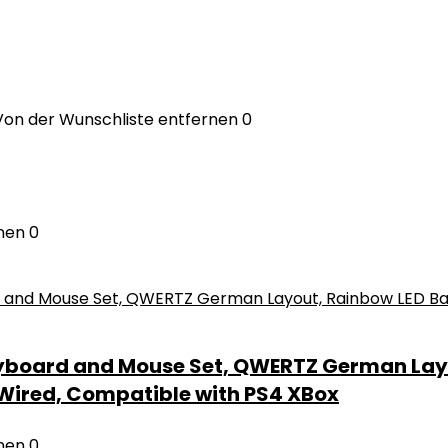
Von der Wunschliste entfernen
0
nen
0
yboard and Mouse Set, QWERTZ German Layo
 Wired, Compatible with PS4 XBox
nen
0