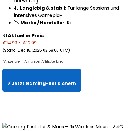
notwendig
💪
Langlebig & stabil:
Für lange Sessions und
intensives Gameplay
🏷️
Marke / Hersteller:
Rii
💶 Aktueller Preis:
€14.99
- €12.99
(Stand: Dec 18, 2025 02:58:06 UTC)
*Anzeige – Amazon Affiliate Link
⚡ Jetzt Gaming-Set sichern