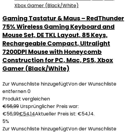
Gaming Tastatur & Maus – RedThunder
75% Wireless Gaming Keyboard and
Mouse Set, DE TKL Layout, 85 Keys,
Rechargeable Compact, Ultralight
7200DPI Mouse with Honeycomb
Construction for PC, Mac, PS5, Xbox
Gamer (Black/White)
Zur Wunschliste hinzugefügt
Von der Wunschliste
entfernen
0
Produkt vergleichen
€
56,99
Ursprünglicher Preis war:
€56,99
€
54,14
Aktueller Preis ist: €54,14.
5%
Zur Wunschliste hinzugefügt
Von der Wunschliste