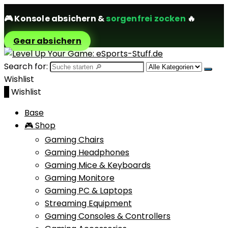
🎮
Konsole absichern
&
sorgenfrei zocken
🔥
Gear absichern
Search for:
Wishlist
0
Wishlist
Base
🎮 Shop
Gaming Chairs
Gaming Headphones
Gaming Mice & Keyboards
Gaming Monitore
Gaming PC & Laptops
Streaming Equipment
Gaming Consoles & Controllers