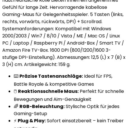
hautfreundliche Rolle bieten Ihnen ein angenehmes
Gefühl für lange Zeit. Hervorragende kabellose
Gaming-Maus für Gelegenheitsspieler. 5 Tasten (links,
rechts, vorwärts, rückwärts, DPI) + Scrollrad.
Systemanforderungen: Kompatibel mit Windows
2000/2003 / Win7 / 8/10 / Vista / ME / Mac OS / Linux
PC / Laptop / Raspberry Pi / Android-Box / Smart TV /
Amazon Fire TV-Box. 1600 DPI (800/1200/1600 3-
stufige DPI-Einstellung). Abmessungen: 12,5 (L) x 7 (B) x
3 (H) cm. Artikelgewicht: 159 g.
⌨️
Präzise Tastenanschläge:
Ideal für FPS,
Battle Royale & kompetitive Games
🖱️
Reaktionsschnelle Maus:
Perfekt für schnelle
Bewegungen und Aim-Genauigkeit
🌈
RGB-Beleuchtung:
Stylische Optik für jedes
Gaming-Setup
⚡
Plug & Play:
Sofort einsatzbereit – kein Treiber