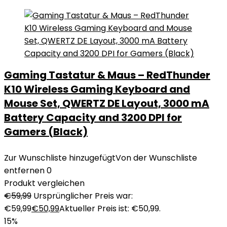
Gaming Tastatur & Maus – RedThunder
K10 Wireless Gaming Keyboard and
Mouse Set, QWERTZ DE Layout, 3000 mA
Battery Capacity and 3200 DPI for
Gamers (Black)
Zur Wunschliste hinzugefügt
Von der Wunschliste
entfernen
0
Produkt vergleichen
€
59,99
Ursprünglicher Preis war:
€59,99
€
50,99
Aktueller Preis ist: €50,99.
15%