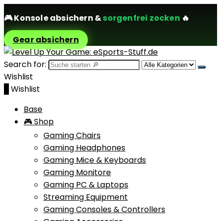
🎮
Konsole absichern
&
sorgenfrei zocken
🔥
Gear absichern
Search for:
Wishlist
0
Wishlist
Base
🎮 Shop
Gaming Chairs
Gaming Headphones
Gaming Mice & Keyboards
Gaming Monitore
Gaming PC & Laptops
Streaming Equipment
Gaming Consoles & Controllers