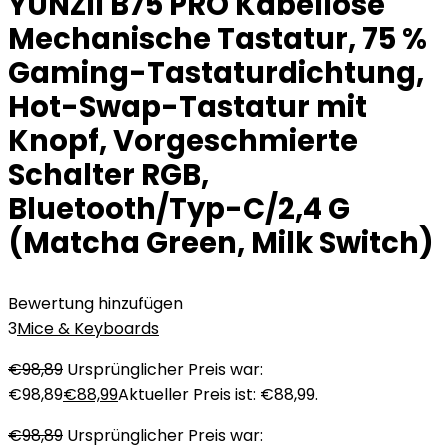
YUNZII B75 PRO Kabellose
Mechanische Tastatur, 75 %
Gaming-Tastaturdichtung,
Hot-Swap-Tastatur mit
Knopf, Vorgeschmierte
Schalter RGB,
Bluetooth/Typ-C/2,4 G
(Matcha Green, Milk Switch)
Bewertung hinzufügen
3
Mice & Keyboards
€
98,89
Ursprünglicher Preis war:
€98,89
€
88,99
Aktueller Preis ist: €88,99.
€
98,89
Ursprünglicher Preis war: