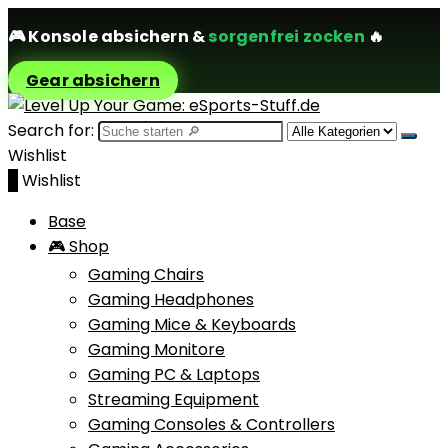
🎮
Konsole absichern
&
sorgenfrei zocken
🔥
Gear absichern
Search for:
Wishlist
0
Wishlist
Base
🎮 Shop
Gaming Chairs
Gaming Headphones
Gaming Mice & Keyboards
Gaming Monitore
Gaming PC & Laptops
Streaming Equipment
Gaming Consoles & Controllers