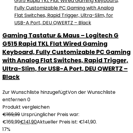
Gaming Tastatur & Maus – Logitech G
G515 Rapid TKL Flat Wired Gaming
Keyboard, Fully Customizable PC Gaming
with Analog Flat Switches, Rapid Trigger,
Ultra-Slim, for USB-A Port, DEU QWERTZ –
Black
Zur Wunschliste hinzugefügt
Von der Wunschliste
entfernen
0
Produkt vergleichen
€
169,99
Ursprünglicher Preis war:
€169,99
€
141,90
Aktueller Preis ist: €141,90.
17%