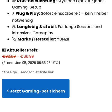
🌈
RGB-Beleuchtung:
Stylische Optik für jedes
Gaming-Setup
⚡
Plug & Play:
Sofort einsatzbereit – kein Treiber
notwendig
💪
Langlebig & stabil:
Für lange Sessions und
intensives Gameplay
🏷️
Marke / Hersteller:
YUNZII
💶 Aktueller Preis:
€98.89
- €88.99
(Stand: Jan 05, 2026 06:55:26 UTC)
*Anzeige – Amazon Affiliate Link
⚡ Jetzt Gaming-Set sichern