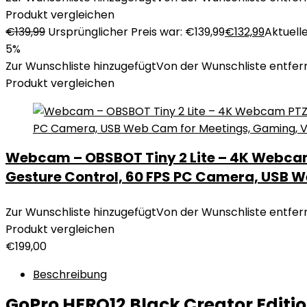
Produkt vergleichen
€
139,99
Ursprünglicher Preis war: €139,99
€
132,99
Aktuelle
5%
Zur Wunschliste hinzugefügt
Von der Wunschliste entfer
Produkt vergleichen
Webcam – OBSBOT Tiny 2 Lite – 4K Webcam
Gesture Control, 60 FPS PC Camera, USB We
Zur Wunschliste hinzugefügt
Von der Wunschliste entfer
Produkt vergleichen
€
199,00
Beschreibung
GoPro HERO12 Black Creator Editio