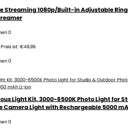
Streaming 1080p/Built-in Adjustable Ring
treamer
nen
0
Preis ist: €49,99.
nen
0
us Light Kit, 3000-6500K Photo Light for S
e Camera Light with Rechargeable 5000 mA
nen
0