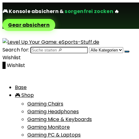
🎮
Konsole absichern
&
sorgenfrei zocken
🔥
Gear absichern
Search for:
Wishlist
0
Wishlist
Base
🎮 Shop
Gaming Chairs
Gaming Headphones
Gaming Mice & Keyboards
Gaming Monitore
Gaming PC & Laptops