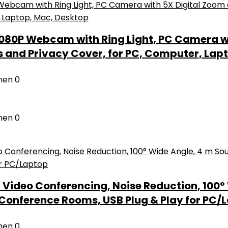
80P Webcam with Ring Light, PC Camera wi
s and Privacy Cover, for PC, Computer, Lap
nen
0
nen
0
deo Conferencing, Noise Reduction, 100° 
Conference Rooms, USB Plug & Play for PC/
nen
0