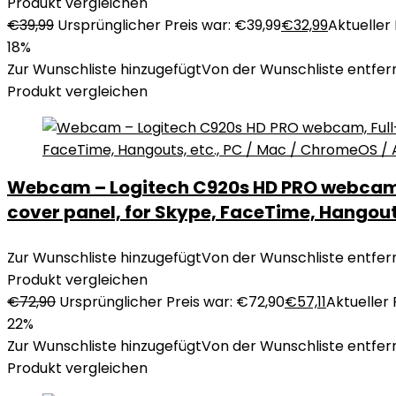
Produkt vergleichen
€
39,99
Ursprünglicher Preis war: €39,99
€
32,99
Aktueller 
18%
Zur Wunschliste hinzugefügt
Von der Wunschliste entfer
Produkt vergleichen
Webcam – Logitech C920s HD PRO webcam, Fu
cover panel, for Skype, FaceTime, Hangout
Zur Wunschliste hinzugefügt
Von der Wunschliste entfer
Produkt vergleichen
€
72,90
Ursprünglicher Preis war: €72,90
€
57,11
Aktueller P
22%
Zur Wunschliste hinzugefügt
Von der Wunschliste entfer
Produkt vergleichen