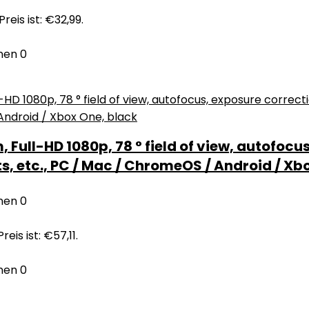
Preis ist: €32,99.
nen
0
ll-HD 1080p, 78 ° field of view, autofocus
s, etc., PC / Mac / ChromeOS / Android / Xb
nen
0
reis ist: €57,11.
nen
0