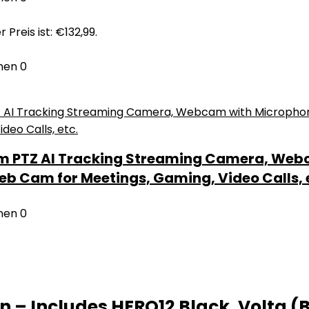
r Preis ist: €132,99.
nen
0
 PTZ AI Tracking Streaming Camera, Webca
b Cam for Meetings, Gaming, Video Calls, 
nen
0
n – Includes HERO12 Black, Volta (